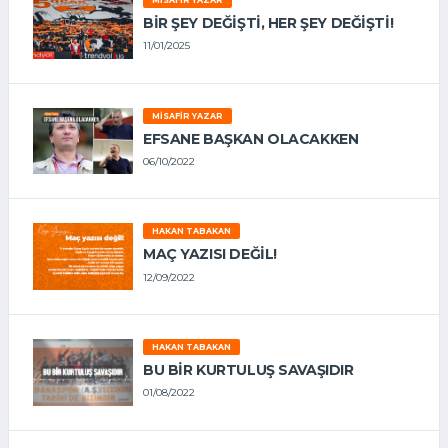
MISAFIR YAZAR
BIR ŞEY DEĞIŞTI, HER ŞEY DEĞIŞTI!
11/01/2025
MISAFIR YAZAR
EFSANE BAŞKAN OLACAKKEN
06/10/2022
HAKAN TABAKAN
MAÇ YAZISI DEĞİL!
12/09/2022
HAKAN TABAKAN
BU BİR KURTULUŞ SAVAŞIDIR
01/08/2022