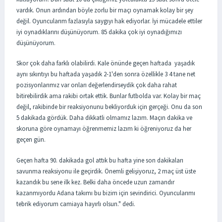
vardık. Onun ardından böyle zorlu bir maçı oynamak kolay bir şey
değil. Oyuncularım fazlasıyla saygıyı hak ediyorlar. İyi mücadele ettiler
iyi oynadıklarını düşünüyorum. 85 dakika çok iyi oynadığımızı
düşünüyorum.
Skor çok daha farklı olabilirdi. Kale önünde geçen haftada yaşadık
aynı sıkıntıyı bu haftada yaşadık 2-1'den sonra özellikle 3 4 tane net
pozisyonlarımız var onları değerlendirseydik çok daha rahat
bitirebilirdik ama rakibi ortak ettik. Bunlar futbolda var. Kolay bir maç
değil, rakibinde bir reaksiyonunu bekliyorduk için gerçeği. Onu da son
5 dakikada gördük. Daha dikkatli olmamız lazım. Maçın dakika ve
skoruna göre oynamayı öğrenmemiz lazım ki öğreniyoruz da her
geçen gün.
Geçen hafta 90. dakikada gol attık bu hafta yine son dakikaları
savunma reaksiyonu ile geçirdik. Önemli gelişiyoruz, 2 maç üst üste
kazandık bu sene ilk kez. Belki daha öncede uzun zamandır
kazanmıyordu Adana takımı bu bizim için sevindirici. Oyuncularımı
tebrik ediyorum camiaya hayırlı olsun." dedi.