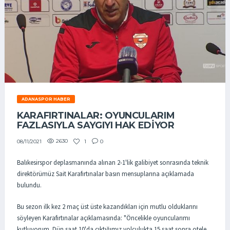
ADANASPOR HABER
KARAFIRTINALAR: OYUNCULARIM
FAZLASIYLA SAYGIYI HAK EDİYOR
2630
1
0
08/11/2021
Balıkesirspor deplasmanında alınan 2-1'lik galibiyet sonrasında teknik
direktörümüz Sait Karafırtınalar basın mensuplarına açıklamada
bulundu.
Bu sezon ilk kez 2 maç üst üste kazandıkları için mutlu olduklarını
söyleyen Karafırtınalar açıklamasında: "Öncelikle oyuncularımı
kutluyorum. Dün saat 10'da çıktığımız yolculukta 15 saat sonra otele