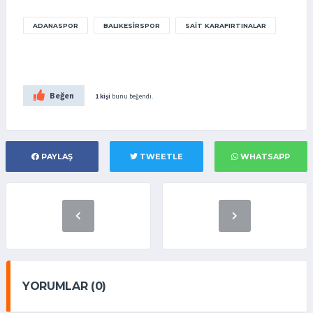
ADANASPOR
BALIKESIRSPOR
SAIT KARAFIRTINALAR
Beğen
1 kişi
bunu beğendi.
PAYLAŞ
TWEETLE
WHATSAPP
YORUMLAR (0)