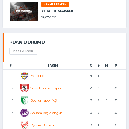
HAKAN TABAKAN
YOK OLMAMAK
28/07/2022
PUAN DURUMU
DETAYLI GÖR
#
TAKIM
G
B
M
P
Eyüpspor
1
4
1
1
41
Yılport Samsunspor
2
2
3
1
35
Bodrumspor A.Ş.
3
3
2
1
35
Ankara Keçiörengücü
4
3
2
1
33
Dyorex Boluspor
5
3
1
1
33