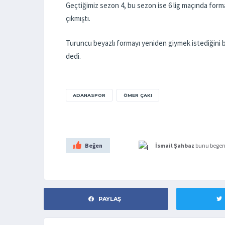
Geçtiğimiz sezon 4, bu sezon ise 6 lig maçında for
çıkmıştı.
Turuncu beyazlı formayı yeniden giymek istediğini 
dedi.
ADANASPOR
ÖMER ÇAKI
Beğen
İsmail Şahbaz
bunu begen
PAYLAŞ