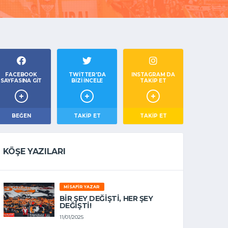
FACEBOOK
TWITTER'DA
INSTAGRAM DA
SAYFASINA GIT
BIZI İNCELE
TAKİP ET
BEĞEN
TAKIP ET
TAKİP ET
KÖŞE YAZILARI
MISAFIR YAZAR
BIR ŞEY DEĞIŞTI, HER ŞEY
DEĞIŞTI!
11/01/2025