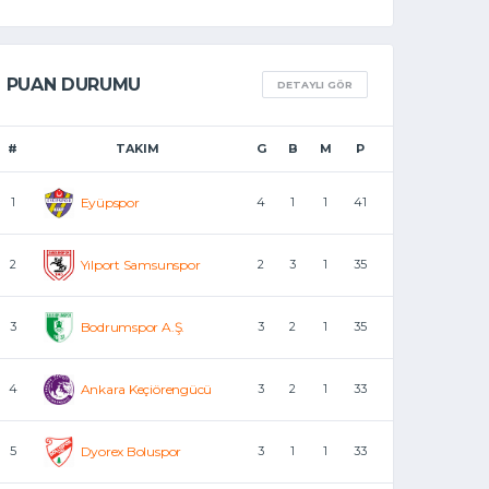
PUAN DURUMU
DETAYLI GÖR
#
TAKIM
G
B
M
P
1
Eyüpspor
4
1
1
41
2
Yılport Samsunspor
2
3
1
35
3
Bodrumspor A.Ş.
3
2
1
35
4
Ankara Keçiörengücü
3
2
1
33
5
Dyorex Boluspor
3
1
1
33