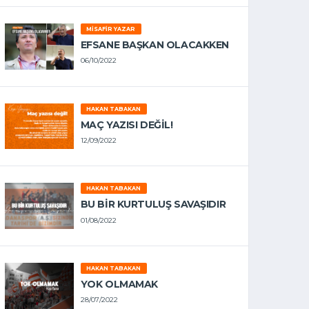
MISAFIR YAZAR
EFSANE BAŞKAN OLACAKKEN
06/10/2022
HAKAN TABAKAN
MAÇ YAZISI DEĞİL!
12/09/2022
HAKAN TABAKAN
BU BİR KURTULUŞ SAVAŞIDIR
01/08/2022
HAKAN TABAKAN
YOK OLMAMAK
28/07/2022