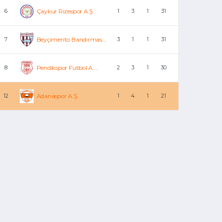
6
Çaykur Rizespor A.Ş.
1
3
1
31
7
Beyçimento Bandırmas...
3
1
1
31
8
Pendikspor Futbol A....
2
3
1
30
12
Adanaspor A.Ş.
1
4
1
21