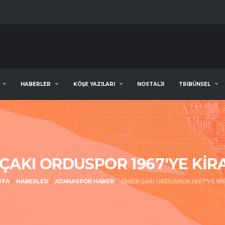
HABERLER
KÖŞE YAZILARI
NOSTALJİ
TRİBÜNSEL
ÇAKI ORDUSPOR 1967'YE KİR
YFA
HABERLER
ADANASPOR HABER
ÖMER ÇAKI ORDUSPOR 1967'YE Kİ