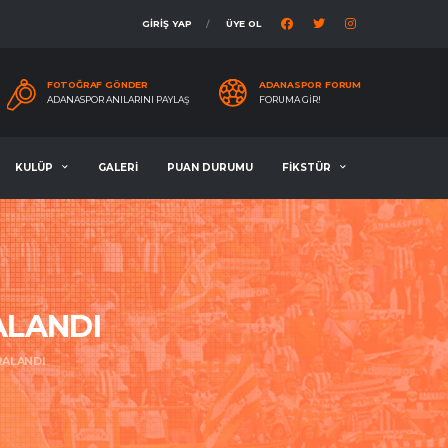
GİRİŞ YAP
ÜYE OL
FOTOĞRAF GÖNDER
ADANASPOR FORUM
ADANASPOR ANILARINI PAYLAŞ
FORUMA GIR!
KULÜP
GALERİ
PUAN DURUMU
FİKSTÜR
ALANDI
RALANDI