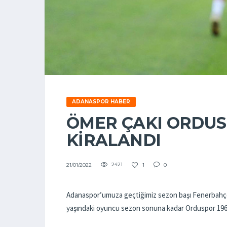
ADANASPOR HABER
ÖMER ÇAKI ORDUS
KİRALANDI
2421
1
0
21/01/2022
Adanaspor’umuza geçtiğimiz sezon başı Fenerbahçe’
yaşındaki oyuncu sezon sonuna kadar Orduspor 1967 