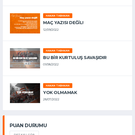
HAKAN TABAKAN
MAÇ YAZISI DEĞİL!
12/09/2022
HAKAN TABAKAN
BU BİR KURTULUŞ SAVAŞIDIR
01/08/2022
HAKAN TABAKAN
YOK OLMAMAK
28/07/2022
PUAN DURUMU
DETAYLI GÖR