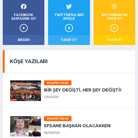
FACEBOOK
TWITTER'DA BIZI
INSTAGRAM DA
SAYFASINA GIT
İNCELE
TAKİP ET
BEĞEN
TAKIP ET
TAKİP ET
KÖŞE YAZILARI
MISAFIR YAZAR
BIR ŞEY DEĞIŞTI, HER ŞEY DEĞIŞTI!
11/01/2025
MISAFIR YAZAR
EFSANE BAŞKAN OLACAKKEN
06/10/2022