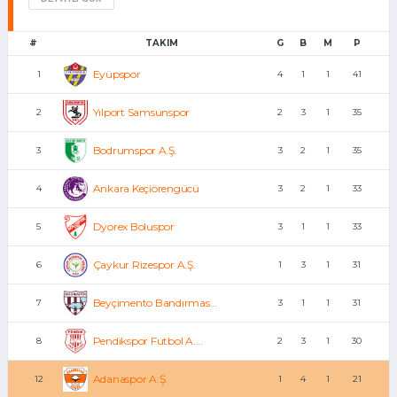
#
TAKIM
G
B
M
P
Eyüpspor
1
4
1
1
41
Yılport Samsunspor
2
2
3
1
35
Bodrumspor A.Ş.
3
3
2
1
35
Ankara Keçiörengücü
4
3
2
1
33
Dyorex Boluspor
5
3
1
1
33
Çaykur Rizespor A.Ş.
6
1
3
1
31
Beyçimento Bandırmas...
7
3
1
1
31
Pendikspor Futbol A....
8
2
3
1
30
Adanaspor A.Ş.
12
1
4
1
21