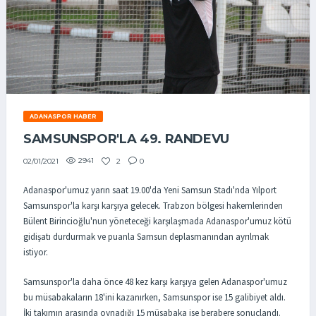
ADANASPOR HABER
SAMSUNSPOR'LA 49. RANDEVU
2941
2
0
02/01/2021
Adanaspor'umuz yarın saat 19.00'da Yeni Samsun Stadı'nda Yılport
Samsunspor'la karşı karşıya gelecek. Trabzon bölgesi hakemlerinden
Bülent Birincioğlu'nun yöneteceği karşılaşmada Adanaspor'umuz kötü
gidişatı durdurmak ve puanla Samsun deplasmanından ayrılmak
istiyor.
Samsunspor'la daha önce 48 kez karşı karşıya gelen Adanaspor'umuz
bu müsabakaların 18'ini kazanırken, Samsunspor ise 15 galibiyet aldı.
İki takımın arasında oynadığı 15 müsabaka ise berabere sonuçlandı.