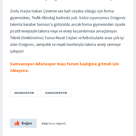
Zorlu maçta Hakan Çinemre sarı kart cezalısı olduğu için forma
giyemezken, Tevfik Altındağ kadroda yok. Golcü oyuncumuz Ozegovic
takımla beraber Samsun'a götürüldü ancak forma giymesinden ziyade
pozitif enerjisiyle takıma neşe ve enerji kazandırması amaçlanıyor.
Teknik Direktörümüz Yunus Murat Ceylan ve futbolcularla arası çok iyi
olan Ozegovic, sempatik ve neşeli tavırlarıyla takıma enerji vermeye
çalışıyor.
Samsunspor-Adanaspor maçı forum başlığına gitmek için
tıklayınız.
ADANASPOR
SAMSUNSPOR
Beğen
2 kişi
bunu beğendi.