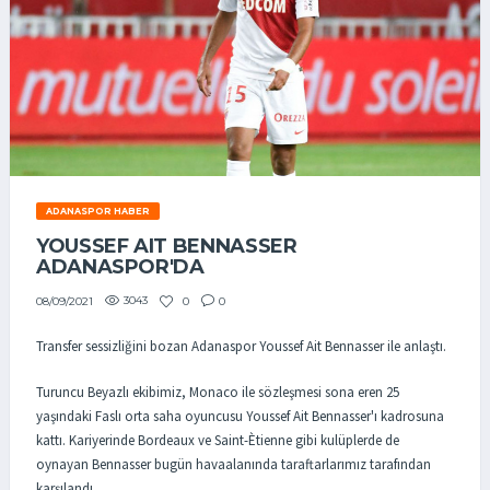
ADANASPOR HABER
YOUSSEF AIT BENNASSER
ADANASPOR'DA
3043
0
0
08/09/2021
Transfer sessizliğini bozan Adanaspor Youssef Ait Bennasser ile anlaştı.
Turuncu Beyazlı ekibimiz, Monaco ile sözleşmesi sona eren 25
yaşındaki Faslı orta saha oyuncusu Youssef Ait Bennasser'ı kadrosuna
kattı. Kariyerinde Bordeaux ve Saint-Ètienne gibi kulüplerde de
oynayan Bennasser bugün havaalanında taraftarlarımız tarafından
karşılandı.