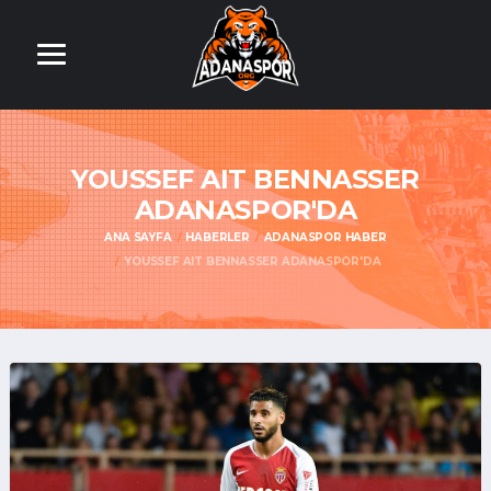
YOUSSEF AIT BENNASSER
ADANASPOR'DA
ANA SAYFA
HABERLER
ADANASPOR HABER
YOUSSEF AIT BENNASSER ADANASPOR'DA