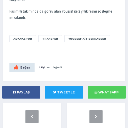
Fas milli takımında da görev alan Youssef ile 2 yıllık resmi sözleşme
imzalandı.
ADANASPOR
TRANSFER
YOUSSEF AIT BENNASSER
Beğen
0 kişi
bunu beğendi.
PAYLAŞ
TWEETLE
WHATSAPP