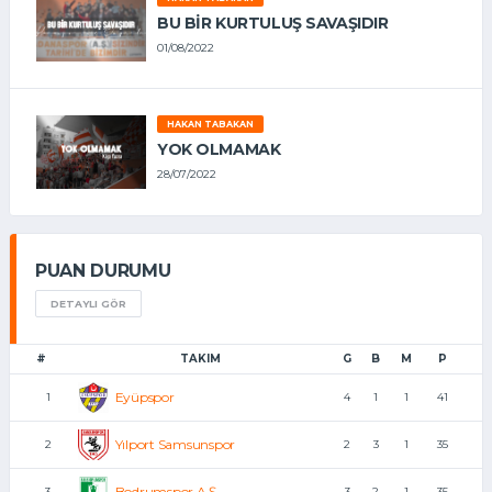
BU BİR KURTULUŞ SAVAŞIDIR
01/08/2022
HAKAN TABAKAN
YOK OLMAMAK
28/07/2022
PUAN DURUMU
DETAYLI GÖR
#
TAKIM
G
B
M
P
Eyüpspor
1
4
1
1
41
Yılport Samsunspor
2
2
3
1
35
Bodrumspor A.Ş.
3
3
2
1
35