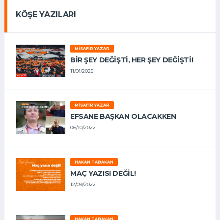
KÖŞE YAZILARI
MISAFIR YAZAR
BIR ŞEY DEĞIŞTI, HER ŞEY DEĞIŞTI!
11/01/2025
MISAFIR YAZAR
EFSANE BAŞKAN OLACAKKEN
06/10/2022
HAKAN TABAKAN
MAÇ YAZISI DEĞİL!
12/09/2022
HAKAN TABAKAN