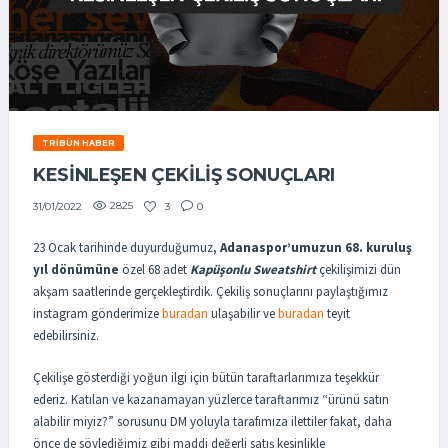
TRIBÜN HABER
KESİNLEŞEN ÇEKİLİŞ SONUÇLARI
2825
3
0
31/01/2022
23 Ocak tarihinde duyurduğumuz,
Adanaspor’umuzun 68. kuruluş
yıl dönümüne
özel 68 adet
Kapüşonlu Sweatshirt
çekilişimizi dün
akşam saatlerinde gerçekleştirdik. Çekiliş sonuçlarını paylaştığımız
instagram gönderimize
buradan
ulaşabilir ve
buradan
teyit
edebilirsiniz.
Çekilişe gösterdiği yoğun ilgi için bütün taraftarlarımıza teşekkür
ederiz. Katılan ve kazanamayan yüzlerce taraftarımız “ürünü satın
alabilir miyiz?” sorusunu DM yoluyla tarafımıza ilettiler fakat, daha
önce de söylediğimiz gibi maddi değerli satış kesinlikle