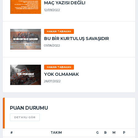
MAÇ YAZISI DEĞİL!
12/09/2022
HAKAN TABAKAN
BU BİR KURTULUŞ SAVAŞIDIR
01/08/2022
HAKAN TABAKAN
YOK OLMAMAK
28/07/2022
PUAN DURUMU
DETAYLI GÖR
#
TAKIM
G
B
M
P