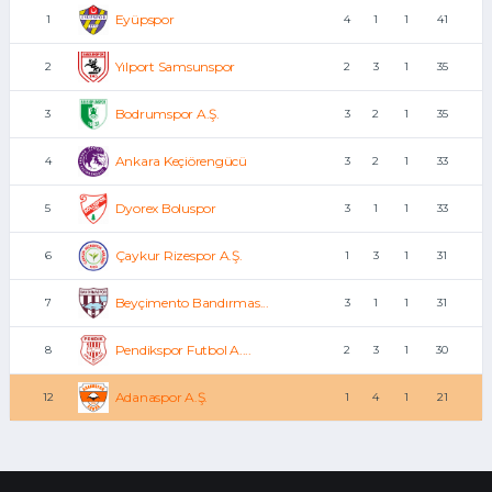
Eyüpspor
1
4
1
1
41
Yılport Samsunspor
2
2
3
1
35
Bodrumspor A.Ş.
3
3
2
1
35
Ankara Keçiörengücü
4
3
2
1
33
Dyorex Boluspor
5
3
1
1
33
Çaykur Rizespor A.Ş.
6
1
3
1
31
Beyçimento Bandırmas...
7
3
1
1
31
Pendikspor Futbol A....
8
2
3
1
30
Adanaspor A.Ş.
12
1
4
1
21