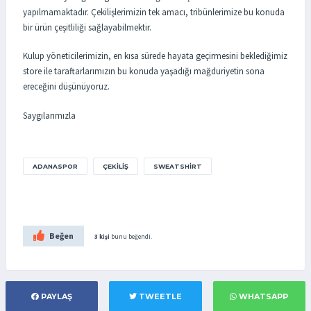
yapılmamaktadır. Çekilişlerimizin tek amacı, tribünlerimize bu konuda
bir ürün çeşitliliği sağlayabilmektir.
Kulup yöneticilerimizin, en kısa sürede hayata geçirmesini beklediğimiz
store ile taraftarlarımızın bu konuda yaşadığı mağduriyetin sona
ereceğini düşünüyoruz.
Saygılarımızla
ADANASPOR
ÇEKILIŞ
SWEATSHIRT
Beğen
3 kişi
bunu beğendi.
PAYLAŞ
TWEETLE
WHATSAPP