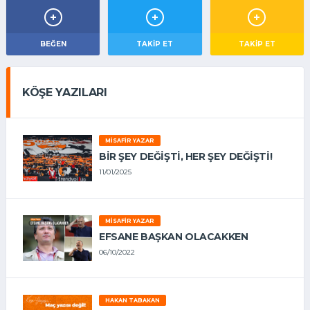
BEĞEN
TAKIP ET
TAKİP ET
KÖŞE YAZILARI
MISAFIR YAZAR
BIR ŞEY DEĞIŞTI, HER ŞEY DEĞIŞTI!
11/01/2025
MISAFIR YAZAR
EFSANE BAŞKAN OLACAKKEN
06/10/2022
HAKAN TABAKAN