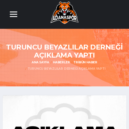
TURUNCU BEYAZLILAR DERNEĞİ
AÇIKLAMA YAPTI
ANA SAYFA
HABERLER
TRIBÜN HABER
TURUNCU BEYAZLILAR DERNEĞİ AÇIKLAMA YAPTI