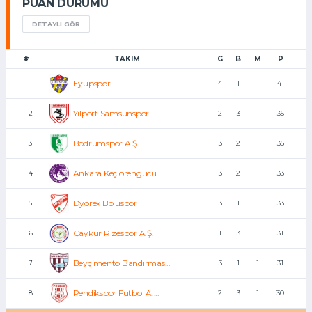
PUAN DURUMU
DETAYLI GÖR
#
TAKIM
G
B
M
P
Eyüpspor
1
4
1
1
41
Yılport Samsunspor
2
2
3
1
35
Bodrumspor A.Ş.
3
3
2
1
35
Ankara Keçiörengücü
4
3
2
1
33
Dyorex Boluspor
5
3
1
1
33
Çaykur Rizespor A.Ş.
6
1
3
1
31
Beyçimento Bandırmas...
7
3
1
1
31
Pendikspor Futbol A....
8
2
3
1
30