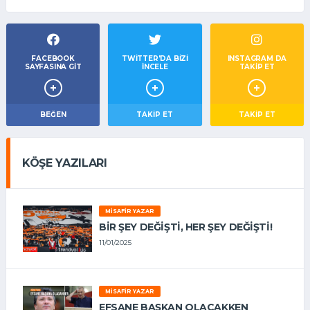
FACEBOOK
TWITTER'DA BIZI
INSTAGRAM DA
SAYFASINA GIT
İNCELE
TAKİP ET
BEĞEN
TAKIP ET
TAKİP ET
KÖŞE YAZILARI
MISAFIR YAZAR
BIR ŞEY DEĞIŞTI, HER ŞEY DEĞIŞTI!
11/01/2025
MISAFIR YAZAR
EFSANE BAŞKAN OLACAKKEN