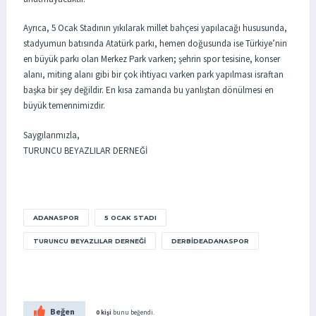
Ayrıca, 5 Ocak Stadının yıkılarak millet bahçesi yapılacağı hususunda,
stadyumun batısında Atatürk parkı, hemen doğusunda ise Türkiye’nin
en büyük parkı olan Merkez Park varken; şehrin spor tesisine, konser
alanı, miting alanı gibi bir çok ihtiyacı varken park yapılması israftan
başka bir şey değildir. En kısa zamanda bu yanlıştan dönülmesi en
büyük temennimizdir.
Saygılarımızla,
TURUNCU BEYAZLILAR DERNEĞİ
ADANASPOR
5 OCAK STADI
TURUNCU BEYAZLILAR DERNEĞI
DERBIDEADANASPOR
Beğen
0 kişi
bunu beğendi.