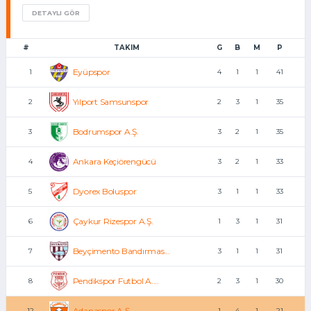
DETAYLI GÖR
#
TAKIM
G
B
M
P
Eyüpspor
1
4
1
1
41
Yılport Samsunspor
2
2
3
1
35
Bodrumspor A.Ş.
3
3
2
1
35
Ankara Keçiörengücü
4
3
2
1
33
Dyorex Boluspor
5
3
1
1
33
Çaykur Rizespor A.Ş.
6
1
3
1
31
Beyçimento Bandırmas...
7
3
1
1
31
Pendikspor Futbol A....
8
2
3
1
30
Adanaspor A.Ş.
12
1
4
1
21