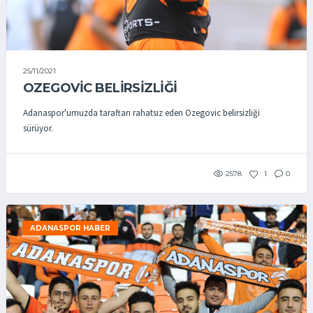
25/11/2021
OZEGOVİC BELİRSİZLİĞİ
Adanaspor'umuzda taraftarı rahatsız eden Ozegovic belirsizliği
sürüyor.
2578
1
0
ADANASPOR HABER