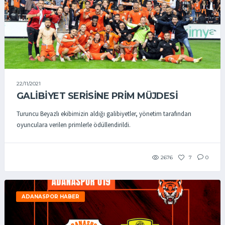
22/11/2021
GALİBİYET SERİSİNE PRİM MÜJDESİ
Turuncu Beyazlı ekibimizin aldığı galibiyetler, yönetim tarafından
oyunculara verilen primlerle ödüllendirildi.
2676
7
0
ADANASPOR HABER