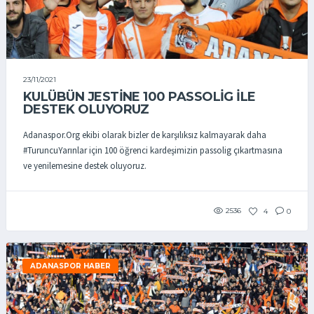
23/11/2021
KULÜBÜN JESTİNE 100 PASSOLİG İLE
DESTEK OLUYORUZ
Adanaspor.Org ekibi olarak bizler de karşılıksız kalmayarak daha
#TuruncuYarınlar için 100 öğrenci kardeşimizin passolig çıkartmasına
ve yenilemesine destek oluyoruz.
2536
4
0
ADANASPOR HABER