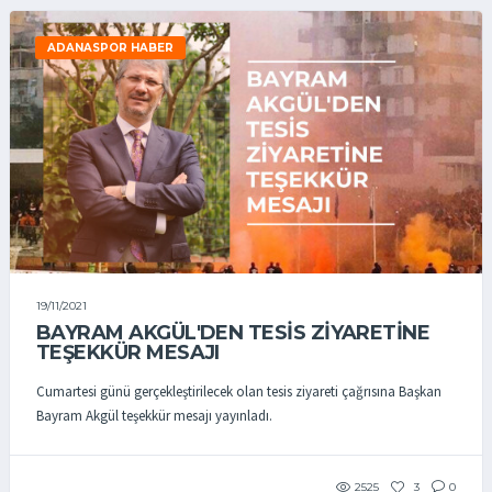
ADANASPOR HABER
19/11/2021
BAYRAM AKGÜL'DEN TESİS ZİYARETİNE
TEŞEKKÜR MESAJI
Cumartesi günü gerçekleştirilecek olan tesis ziyareti çağrısına Başkan
Bayram Akgül teşekkür mesajı yayınladı.
2525
3
0