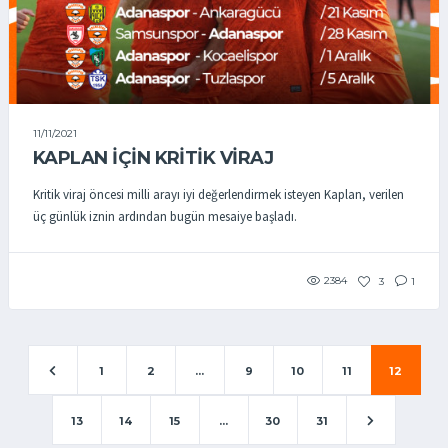
11/11/2021
KAPLAN İÇİN KRİTİK VİRAJ
Kritik viraj öncesi milli arayı iyi değerlendirmek isteyen Kaplan, verilen
üç günlük iznin ardından bugün mesaiye başladı.
2384
3
1
1
2
...
9
10
11
12
13
14
15
...
30
31