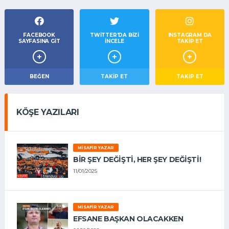
FACEBOOK
TWITTER'DA BIZI
INSTAGRAM DA
SAYFASINA GIT
İNCELE
TAKİP ET
BEĞEN
TAKIP ET
TAKİP ET
KÖŞE YAZILARI
MISAFIR YAZAR
BIR ŞEY DEĞIŞTI, HER ŞEY DEĞIŞTI!
11/01/2025
MISAFIR YAZAR
EFSANE BAŞKAN OLACAKKEN