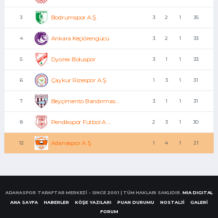
Bodrumspor A.Ş.
3
3
2
1
35
Ankara Keçiörengücü
4
3
2
1
33
Dyorex Boluspor
5
3
1
1
33
Çaykur Rizespor A.Ş.
6
1
3
1
31
Beyçimento Bandırmas...
7
3
1
1
31
Pendikspor Futbol A....
8
2
3
1
30
Adanaspor A.Ş.
12
1
4
1
21
ADANASPOR TARAFTAR MERKEZİ - SINCE 2001 | TÜM HAKLARI SAKLIDIR.
MIA DIGITAL
ANA SAYFA
HABERLER
KÖŞE YAZILARI
PUAN DURUMU
NOSTALJİ
GALERİ
FORUM