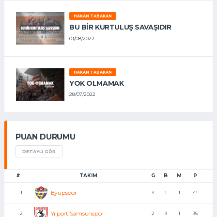
HAKAN TABAKAN
BU BİR KURTULUŞ SAVAŞIDIR
01/08/2022
HAKAN TABAKAN
YOK OLMAMAK
28/07/2022
PUAN DURUMU
DETAYLI GÖR
#
TAKIM
G
B
M
P
Eyüpspor
1
4
1
1
41
Yılport Samsunspor
2
2
3
1
35