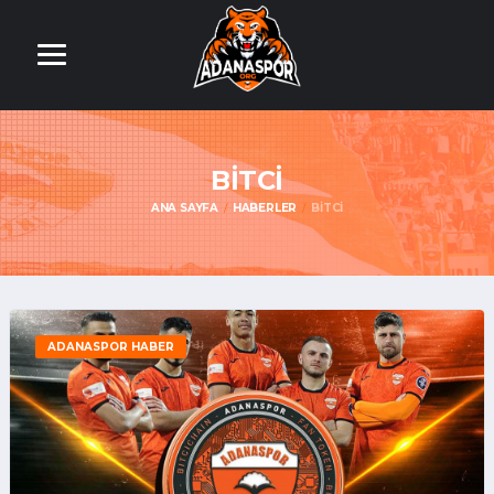
BITCI
ANA SAYFA
HABERLER
BITCI
ADANASPOR HABER