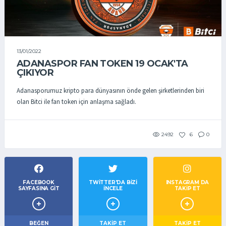
13/01/2022
ADANASPOR FAN TOKEN 19 OCAK'TA
ÇIKIYOR
Adanasporumuz kripto para dünyasının önde gelen şirketlerinden biri
olan Bitci ile fan token için anlaşma sağladı.
2492
6
0
FACEBOOK
TWITTER'DA BIZI
INSTAGRAM DA
SAYFASINA GIT
İNCELE
TAKİP ET
BEĞEN
TAKIP ET
TAKİP ET