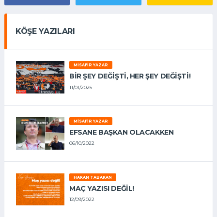
KÖŞE YAZILARI
MISAFIR YAZAR
BIR ŞEY DEĞIŞTI, HER ŞEY DEĞIŞTI!
11/01/2025
MISAFIR YAZAR
EFSANE BAŞKAN OLACAKKEN
06/10/2022
HAKAN TABAKAN
MAÇ YAZISI DEĞİL!
12/09/2022