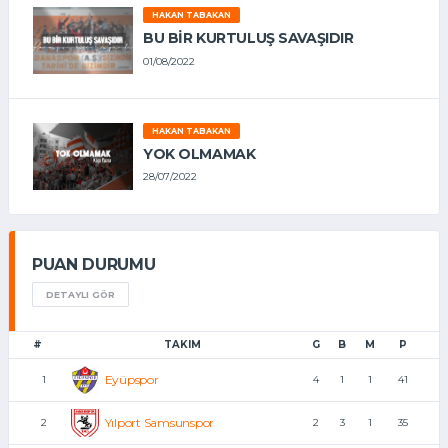
HAKAN TABAKAN
BU BİR KURTULUŞ SAVAŞIDIR
01/08/2022
HAKAN TABAKAN
YOK OLMAMAK
28/07/2022
PUAN DURUMU
DETAYLI GÖR
#
TAKIM
G
B
M
P
Eyüpspor
1
4
1
1
41
Yılport Samsunspor
2
2
3
1
35