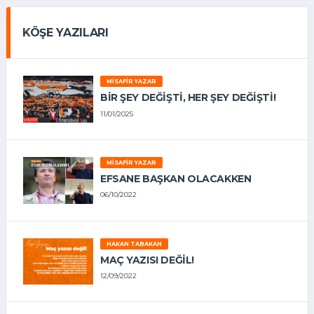
KÖŞE YAZILARI
MISAFIR YAZAR
BIR ŞEY DEĞIŞTI, HER ŞEY DEĞIŞTI!
11/01/2025
MISAFIR YAZAR
EFSANE BAŞKAN OLACAKKEN
06/10/2022
HAKAN TABAKAN
MAÇ YAZISI DEĞİL!
12/09/2022