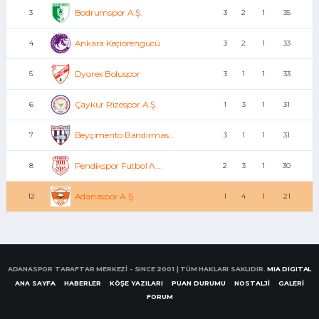
Bodrumspor A.Ş.
3
3
2
1
35
Ankara Keçiörengücü
4
3
2
1
33
Dyorex Boluspor
5
3
1
1
33
Çaykur Rizespor A.Ş.
6
1
3
1
31
Beyçimento Bandırmas...
7
3
1
1
31
Pendikspor Futbol A....
8
2
3
1
30
Adanaspor A.Ş.
12
1
4
1
21
ADANASPOR TARAFTAR MERKEZİ - SINCE 2001 | TÜM HAKLARI SAKLIDIR.
MIA DIGITAL
ANA SAYFA
HABERLER
KÖŞE YAZILARI
PUAN DURUMU
NOSTALJİ
GALERİ
FORUM