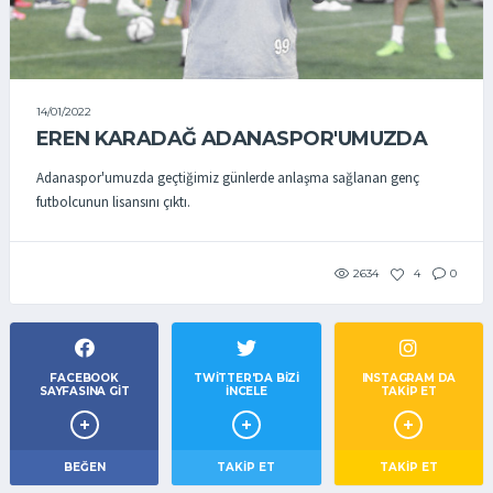
14/01/2022
EREN KARADAĞ ADANASPOR'UMUZDA
Adanaspor'umuzda geçtiğimiz günlerde anlaşma sağlanan genç
futbolcunun lisansını çıktı.
2634
4
0
FACEBOOK
TWITTER'DA BIZI
INSTAGRAM DA
SAYFASINA GIT
İNCELE
TAKİP ET
BEĞEN
TAKIP ET
TAKİP ET