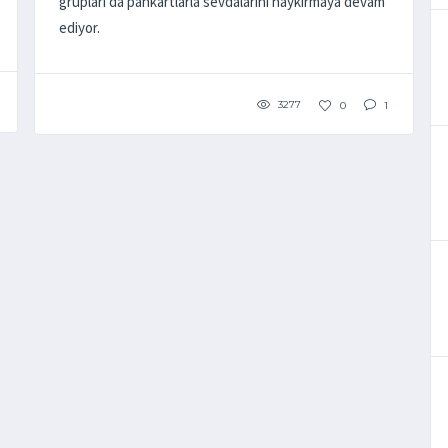
grupları da pankartlarla sevdalarını haykırmaya devam
ediyor.
3277
0
1