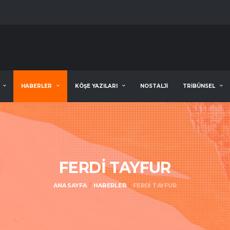
HABERLER
KÖŞE YAZILARI
NOSTALJİ
TRİBÜNSEL
FERDI TAYFUR
ANA SAYFA
HABERLER
FERDI TAYFUR