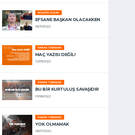
MISAFIR YAZAR
EFSANE BAŞKAN OLACAKKEN
06/10/2022
HAKAN TABAKAN
MAÇ YAZISI DEĞİL!
12/09/2022
HAKAN TABAKAN
BU BİR KURTULUŞ SAVAŞIDIR
01/08/2022
HAKAN TABAKAN
YOK OLMAMAK
28/07/2022