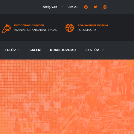
GİRİŞ YAP
ÜYE OL
FOTOĞRAF GÖNDER
ADANASPOR FORUM
ADANASPOR ANILARINI PAYLAŞ
FORUMA GIR!
KULÜP
GALERİ
PUAN DURUMU
FİKSTÜR