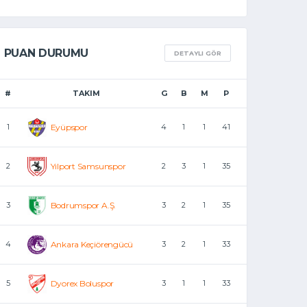
PUAN DURUMU
DETAYLI GÖR
#
TAKIM
G
B
M
P
1
Eyüpspor
4
1
1
41
2
Yılport Samsunspor
2
3
1
35
3
Bodrumspor A.Ş.
3
2
1
35
4
Ankara Keçiörengücü
3
2
1
33
5
Dyorex Boluspor
3
1
1
33