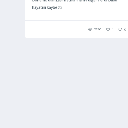
hayatını kaybetti.
2280
1
0