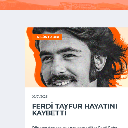
TRIBÜN HABER
02/01/2025
FERDİ TAYFUR HAYATINI
KAYBETTİ
Döneme damgasını vuran nam-ı diğer Ferdi Baba