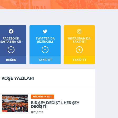
FACEBOOK
TWITTER'DA
INSTAGRAM DA
SAYFASINA GIT
BIZI İNCELE
TAKİP ET
BEĞEN
TAKIP ET
TAKİP ET
KÖŞE YAZILARI
MISAFIR YAZAR
BIR ŞEY DEĞIŞTI, HER ŞEY
DEĞIŞTI!
11/01/2025