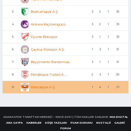
Bodrumspor A.Ş.
3
3
2
1
35
Ankara Keçiörengücü
4
3
2
1
33
Dyorex Boluspor
5
3
1
1
33
Çaykur Rizespor A.Ş.
6
1
3
1
31
Beyçimento Bandırmas...
7
3
1
1
31
Pendikspor Futbol A....
8
2
3
1
30
Adanaspor A.Ş.
12
1
4
1
21
ADANASPOR TARAFTAR MERKEZİ - SINCE 2001 | TÜM HAKLARI SAKLIDIR.
MIA DIGITAL
ANA SAYFA
HABERLER
KÖŞE YAZILARI
PUAN DURUMU
NOSTALJİ
GALERİ
FORUM