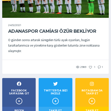
24/02/2021
ADANASPOR CAMİASI ÖZÜR BEKLİYOR
O günden sonra artarak süregelen türlü ayak oyunları, bugün
taraftarlarımıza ve yönetime karşı gösterilen tutumla zirve noktasına
ulaşmıştır.
2989
1
1
FACEBOOK
TWITTER'DA BIZI
INSTAGRAM DA
SAYFASINA GIT
İNCELE
TAKİP ET
BEĞEN
TAKIP ET
TAKİP ET