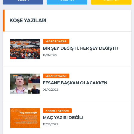
KÖŞE YAZILARI
MISAFIR YAZAR
BIR ŞEY DEĞIŞTI, HER ŞEY DEĞIŞTI!
11/01/2025
MISAFIR YAZAR
EFSANE BAŞKAN OLACAKKEN
06/10/2022
HAKAN TABAKAN
MAÇ YAZISI DEĞİL!
12/09/2022