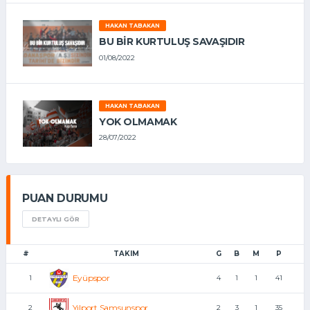
HAKAN TABAKAN
BU BİR KURTULUŞ SAVAŞIDIR
01/08/2022
HAKAN TABAKAN
YOK OLMAMAK
28/07/2022
PUAN DURUMU
DETAYLI GÖR
#
TAKIM
G
B
M
P
Eyüpspor
1
4
1
1
41
Yılport Samsunspor
2
2
3
1
35