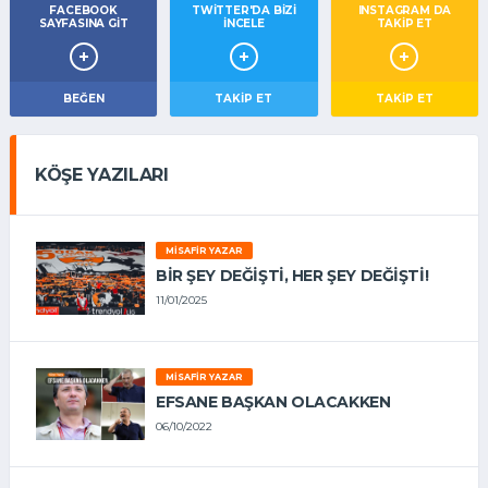
FACEBOOK
TWITTER'DA BIZI
INSTAGRAM DA
SAYFASINA GIT
İNCELE
TAKİP ET
BEĞEN
TAKIP ET
TAKİP ET
KÖŞE YAZILARI
MISAFIR YAZAR
BIR ŞEY DEĞIŞTI, HER ŞEY DEĞIŞTI!
11/01/2025
MISAFIR YAZAR
EFSANE BAŞKAN OLACAKKEN
06/10/2022