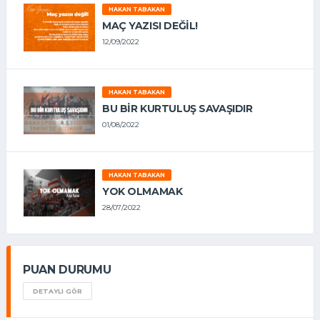
HAKAN TABAKAN
MAÇ YAZISI DEĞİL!
12/09/2022
HAKAN TABAKAN
BU BİR KURTULUŞ SAVAŞIDIR
01/08/2022
HAKAN TABAKAN
YOK OLMAMAK
28/07/2022
PUAN DURUMU
DETAYLI GÖR