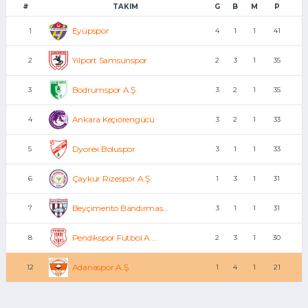
#
TAKIM
G
B
M
P
Eyüpspor
1
4
1
1
41
Yılport Samsunspor
2
2
3
1
35
Bodrumspor A.Ş.
3
3
2
1
35
Ankara Keçiörengücü
4
3
2
1
33
Dyorex Boluspor
5
3
1
1
33
Çaykur Rizespor A.Ş.
6
1
3
1
31
Beyçimento Bandırmas...
7
3
1
1
31
Pendikspor Futbol A....
8
2
3
1
30
Adanaspor A.Ş.
12
1
4
1
21