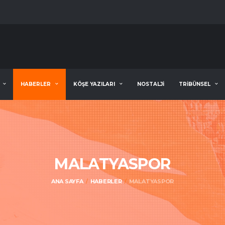
HABERLER
KÖŞE YAZILARI
NOSTALJİ
TRİBÜNSEL
MALATYASPOR
ANA SAYFA
HABERLER
MALATYASPOR