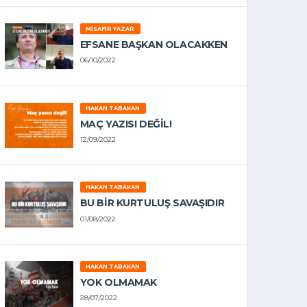
MISAFIR YAZAR
EFSANE BAŞKAN OLACAKKEN
06/10/2022
HAKAN TABAKAN
MAÇ YAZISI DEĞİL!
12/09/2022
HAKAN TABAKAN
BU BİR KURTULUŞ SAVAŞIDIR
01/08/2022
HAKAN TABAKAN
YOK OLMAMAK
28/07/2022