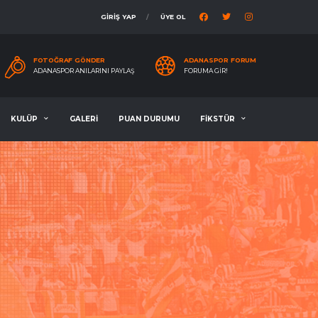
GİRİŞ YAP
ÜYE OL
FOTOĞRAF GÖNDER
ADANASPOR FORUM
ADANASPOR ANILARINI PAYLAŞ
FORUMA GIR!
KULÜP
GALERİ
PUAN DURUMU
FİKSTÜR