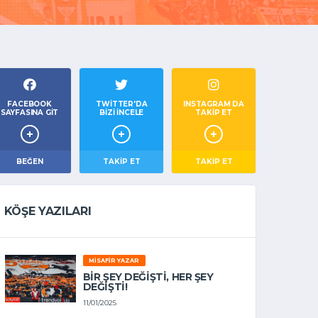
FACEBOOK
TWITTER'DA
INSTAGRAM DA
SAYFASINA GIT
BIZI İNCELE
TAKİP ET
BEĞEN
TAKIP ET
TAKİP ET
KÖŞE YAZILARI
MISAFIR YAZAR
BIR ŞEY DEĞIŞTI, HER ŞEY
DEĞIŞTI!
11/01/2025