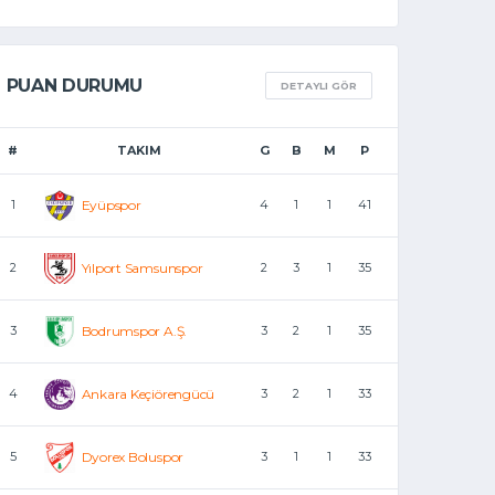
PUAN DURUMU
DETAYLI GÖR
#
TAKIM
G
B
M
P
1
Eyüpspor
4
1
1
41
2
Yılport Samsunspor
2
3
1
35
3
Bodrumspor A.Ş.
3
2
1
35
4
Ankara Keçiörengücü
3
2
1
33
5
Dyorex Boluspor
3
1
1
33