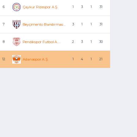
6
Çaykur Rizespor A.Ş.
1
3
1
31
7
Beyçimento Bandırmas...
3
1
1
31
8
Pendikspor Futbol A....
2
3
1
30
12
Adanaspor A.Ş.
1
4
1
21