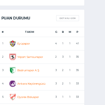
PUAN DURUMU
DETAYLI GÖR
#
TAKIM
G
B
M
P
1
Eyüpspor
4
1
1
41
2
Yılport Samsunspor
2
3
1
35
3
Bodrumspor A.Ş.
3
2
1
35
4
Ankara Keçiörengücü
3
2
1
33
5
Dyorex Boluspor
3
1
1
33