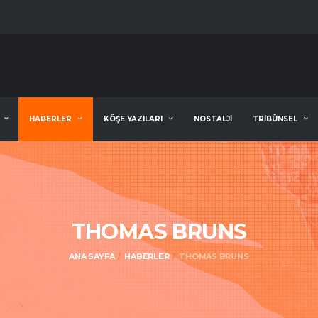
HABERLER
KÖŞE YAZILARI
NOSTALJİ
TRİBÜNSEL
THOMAS BRUNS
ANA SAYFA
HABERLER
THOMAS BRUNS