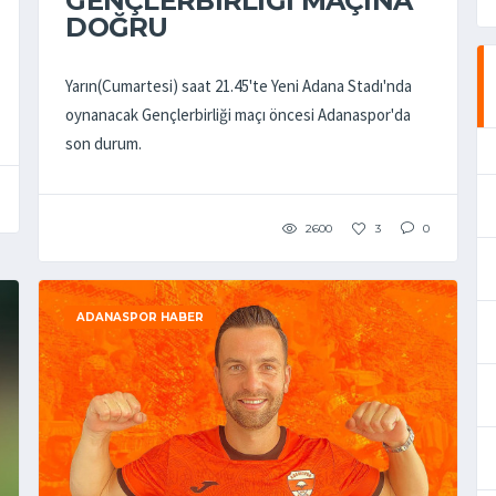
GENÇLERBİRLİĞİ MAÇINA
DOĞRU
Yarın(Cumartesi) saat 21.45'te Yeni Adana Stadı'nda
oynanacak Gençlerbirliği maçı öncesi Adanaspor'da
son durum.
2600
3
0
ADANASPOR HABER