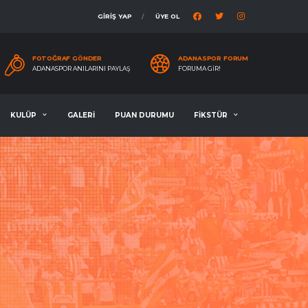
GİRİŞ YAP
ÜYE OL
FOTOĞRAF GÖNDER
ADANASPOR FORUM
ADANASPOR ANILARINI PAYLAŞ
FORUMA GIR!
KULÜP
GALERİ
PUAN DURUMU
FİKSTÜR