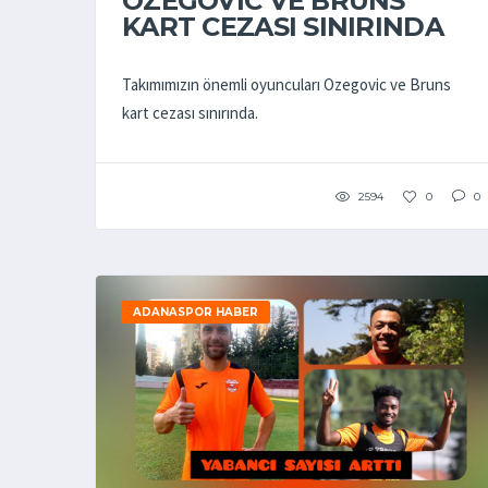
OZEGOVİC VE BRUNS
KART CEZASI SINIRINDA
Takımımızın önemli oyuncuları Ozegovic ve Bruns
kart cezası sınırında.
2594
0
0
ADANASPOR HABER