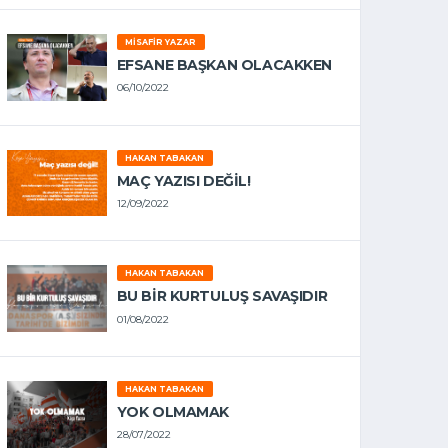
MISAFIR YAZAR
EFSANE BAŞKAN OLACAKKEN
06/10/2022
HAKAN TABAKAN
MAÇ YAZISI DEĞİL!
12/09/2022
HAKAN TABAKAN
BU BİR KURTULUŞ SAVAŞIDIR
01/08/2022
HAKAN TABAKAN
YOK OLMAMAK
28/07/2022