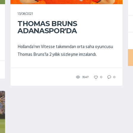
13/08/2021
THOMAS BRUNS
ADANASPOR'DA
Hollanda'nın Vitesse takımından orta saha oyuncusu
Thomas Bruns'la 2 yıllık sözleşme imzalandı.
3547
0
0