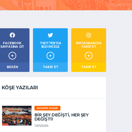
FACEBOOK
TWITTER'DA
INSTAGRAM DA
SAYFASINA GIT
BIZI İNCELE
TAKİP ET
BEĞEN
TAKIP ET
TAKİP ET
KÖŞE YAZILARI
MISAFIR YAZAR
BIR ŞEY DEĞIŞTI, HER ŞEY
DEĞIŞTI!
11/01/2025