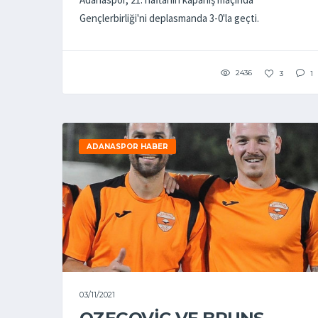
Gençlerbirliği'ni deplasmanda 3-0'la geçti.
2436
3
1
ADANASPOR HABER
03/11/2021