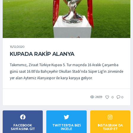
15/12/2020
KUPADA RAKIP ALANYA
Takımımız, Ziraat Türkiye Kupası 5. Tur maçında 16 Aralık Çarşamba
günü saat 16.00'da Bahçeşehir Okulları Stadı'nda Süper Lig'in zirvesinde
yer alan Aytemiz Alanyaspor ile karşı karşıya geliyor.
2839
0
0
FACEBOOK
TWITTER'DA BIZI
INSTAGRAM DA
SAYFASINA GIT
İNCELE
TAKİP ET