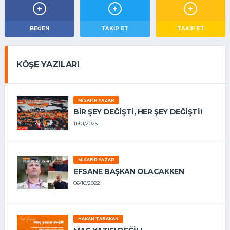
BEĞEN
TAKIP ET
TAKİP ET
KÖŞE YAZILARI
MISAFIR YAZAR
BIR ŞEY DEĞIŞTI, HER ŞEY DEĞIŞTI!
11/01/2025
MISAFIR YAZAR
EFSANE BAŞKAN OLACAKKEN
06/10/2022
HAKAN TABAKAN