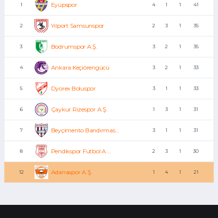
Eyüpspor
1
4
1
1
41
Yılport Samsunspor
2
2
3
1
35
Bodrumspor A.Ş.
3
3
2
1
35
Ankara Keçiörengücü
4
3
2
1
33
Dyorex Boluspor
5
3
1
1
33
Çaykur Rizespor A.Ş.
6
1
3
1
31
Beyçimento Bandırmas...
7
3
1
1
31
Pendikspor Futbol A....
8
2
3
1
30
Adanaspor A.Ş.
12
1
4
1
21