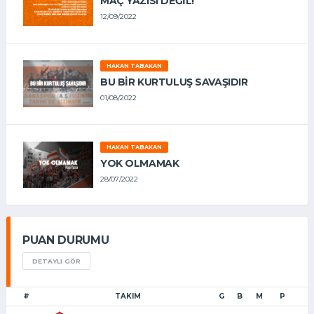
MAÇ YAZISI DEĞİL!
12/09/2022
HAKAN TABAKAN
BU BİR KURTULUŞ SAVAŞIDIR
01/08/2022
HAKAN TABAKAN
YOK OLMAMAK
28/07/2022
PUAN DURUMU
DETAYLI GÖR
#
TAKIM
G
B
M
P