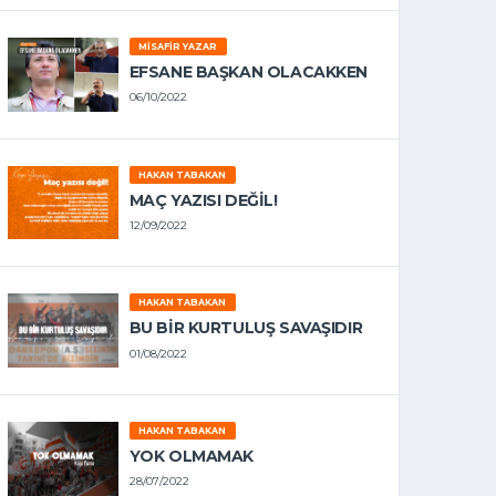
MISAFIR YAZAR
EFSANE BAŞKAN OLACAKKEN
06/10/2022
HAKAN TABAKAN
MAÇ YAZISI DEĞİL!
12/09/2022
HAKAN TABAKAN
BU BİR KURTULUŞ SAVAŞIDIR
01/08/2022
HAKAN TABAKAN
YOK OLMAMAK
28/07/2022