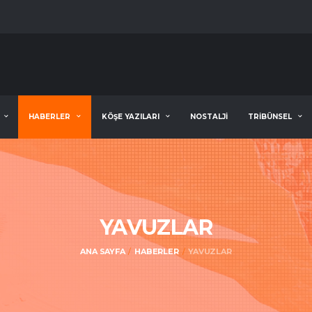
HABERLER
KÖŞE YAZILARI
NOSTALJİ
TRİBÜNSEL
YAVUZLAR
ANA SAYFA
HABERLER
YAVUZLAR