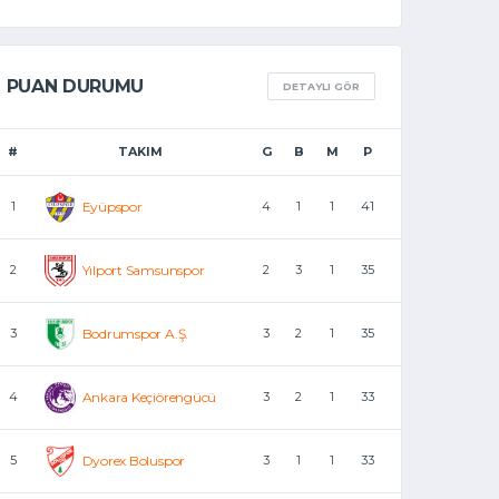
PUAN DURUMU
DETAYLI GÖR
#
TAKIM
G
B
M
P
1
Eyüpspor
4
1
1
41
2
Yılport Samsunspor
2
3
1
35
3
Bodrumspor A.Ş.
3
2
1
35
4
Ankara Keçiörengücü
3
2
1
33
5
Dyorex Boluspor
3
1
1
33