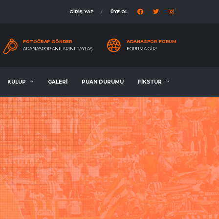
GİRİŞ YAP
ÜYE OL
FOTOĞRAF GÖNDER
ADANASPOR FORUM
ADANASPOR ANILARINI PAYLAŞ
FORUMA GIR!
KULÜP
GALERİ
PUAN DURUMU
FİKSTÜR