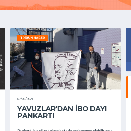
TRIBÜN HABER
07/02/2021
YAVUZLAR'DAN İBO DAYI
PANKARTI
Pankart, bir siluet olarak stada asılamamış olabilir ama