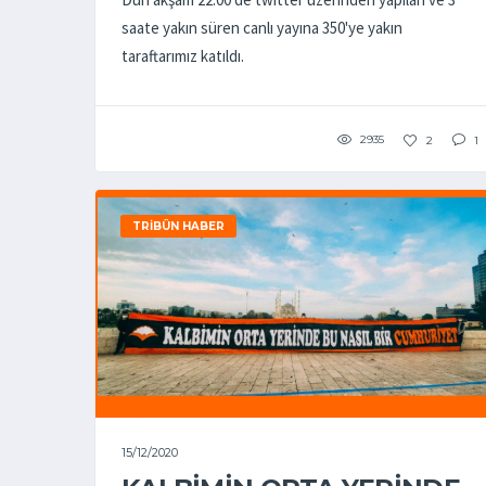
saate yakın süren canlı yayına 350'ye yakın
taraftarımız katıldı.
2935
2
1
TRIBÜN HABER
15/12/2020