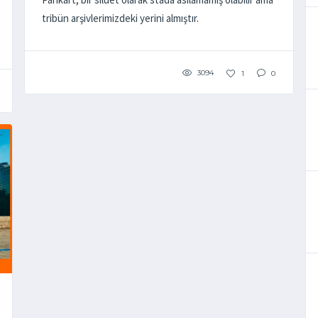
tribün arşivlerimizdeki yerini almıştır.
3094
1
0