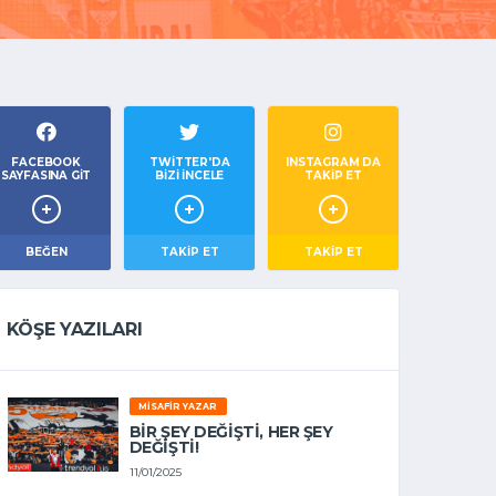
FACEBOOK
TWITTER'DA
INSTAGRAM DA
SAYFASINA GIT
BIZI İNCELE
TAKİP ET
BEĞEN
TAKIP ET
TAKİP ET
KÖŞE YAZILARI
MISAFIR YAZAR
BIR ŞEY DEĞIŞTI, HER ŞEY
DEĞIŞTI!
11/01/2025