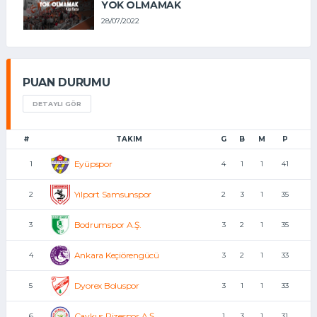
YOK OLMAMAK
28/07/2022
PUAN DURUMU
DETAYLI GÖR
#
TAKIM
G
B
M
P
Eyüpspor
1
4
1
1
41
Yılport Samsunspor
2
2
3
1
35
Bodrumspor A.Ş.
3
3
2
1
35
Ankara Keçiörengücü
4
3
2
1
33
Dyorex Boluspor
5
3
1
1
33
Çaykur Rizespor A.Ş.
6
1
3
1
31