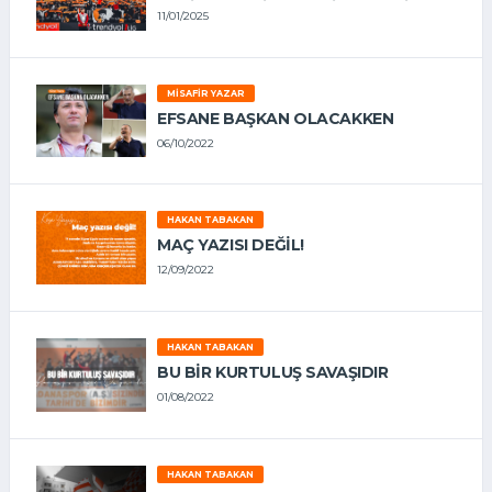
11/01/2025
MISAFIR YAZAR
EFSANE BAŞKAN OLACAKKEN
06/10/2022
HAKAN TABAKAN
MAÇ YAZISI DEĞİL!
12/09/2022
HAKAN TABAKAN
BU BİR KURTULUŞ SAVAŞIDIR
01/08/2022
HAKAN TABAKAN