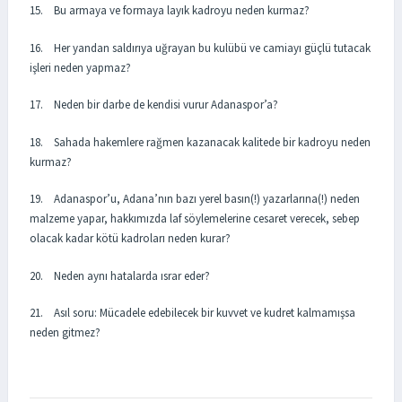
15. Bu armaya ve formaya layık kadroyu neden kurmaz?
16. Her yandan saldırıya uğrayan bu kulübü ve camiayı güçlü tutacak
işleri neden yapmaz?
17. Neden bir darbe de kendisi vurur Adanaspor’a?
18. Sahada hakemlere rağmen kazanacak kalitede bir kadroyu neden
kurmaz?
19. Adanaspor’u, Adana’nın bazı yerel basın(!) yazarlarına(!) neden
malzeme yapar, hakkımızda laf söylemelerine cesaret verecek, sebep
olacak kadar kötü kadroları neden kurar?
20. Neden aynı hatalarda ısrar eder?
21. Asıl soru: Mücadele edebilecek bir kuvvet ve kudret kalmamışsa
neden gitmez?