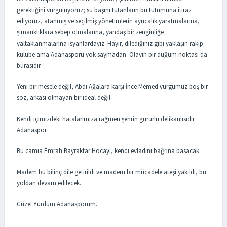
gerektiğini vurguluyoruz; su başını tutanların bu tutumuna itiraz
ediyoruz, atanmış ve seçilmiş yönetimlerin ayrıcalık yaratmalarına,
şımarıklıklara sebep olmalarına, yandaş bir zenginliğe
yaltaklanmalarına isyanlardayız. Hayır, dilediğiniz gibi yaklaşın rakip
kulübe ama Adanasporu yok saymadan. Olayın bir düğüm noktası da
burasıdır.
Yeni bir mesele değil, Abdi Ağalara karşı İnce Memed vurgumuz boş bir
söz, arkası olmayan bir ideal değil.
Kendi içimizdeki hatalarımıza rağmen şehrin gururlu delikanlısıdır
Adanaspor.
Bu camia Emrah Bayraktar Hocayı, kendi evladını bağrına basacak.
Madem bu bilinç dile getirildi ve madem bir mücadele ateşi yakıldı, bu
yoldan devam edilecek.
Güzel Yurdum Adanasporum.