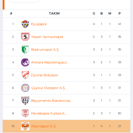
#
TAKIM
G
B
M
P
Eyüpspor
1
4
1
1
41
Yılport Samsunspor
2
2
3
1
35
Bodrumspor A.Ş.
3
3
2
1
35
Ankara Keçiörengücü
4
3
2
1
33
Dyorex Boluspor
5
3
1
1
33
Çaykur Rizespor A.Ş.
6
1
3
1
31
Beyçimento Bandırmas...
7
3
1
1
31
Pendikspor Futbol A....
8
2
3
1
30
Adanaspor A.Ş.
12
1
4
1
21