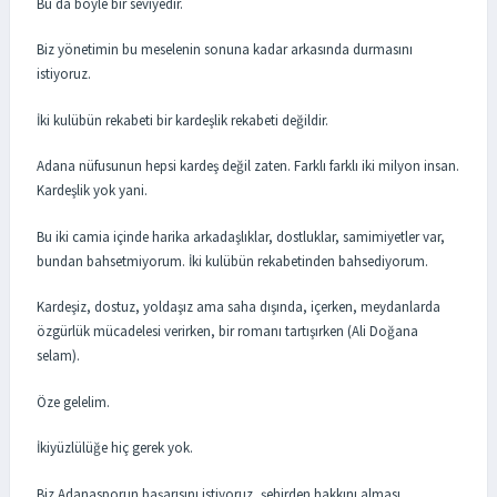
Bu da böyle bir seviyedir.
Biz yönetimin bu meselenin sonuna kadar arkasında durmasını
istiyoruz.
İki kulübün rekabeti bir kardeşlik rekabeti değildir.
Adana nüfusunun hepsi kardeş değil zaten. Farklı farklı iki milyon insan.
Kardeşlik yok yani.
Bu iki camia içinde harika arkadaşlıklar, dostluklar, samimiyetler var,
bundan bahsetmiyorum. İki kulübün rekabetinden bahsediyorum.
Kardeşiz, dostuz, yoldaşız ama saha dışında, içerken, meydanlarda
özgürlük mücadelesi verirken, bir romanı tartışırken (Ali Doğana
selam).
Öze gelelim.
İkiyüzlülüğe hiç gerek yok.
Biz Adanasporun başarısını istiyoruz, şehirden hakkını alması