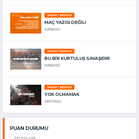
HAKAN TABAKAN
MAÇ YAZISI DEĞİL!
12/09/2022
HAKAN TABAKAN
BU BİR KURTULUŞ SAVAŞIDIR
01/08/2022
HAKAN TABAKAN
YOK OLMAMAK
28/07/2022
PUAN DURUMU
DETAYLI GÖR