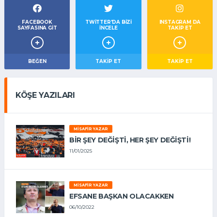
FACEBOOK
TWITTER'DA BIZI
INSTAGRAM DA
SAYFASINA GIT
İNCELE
TAKİP ET
BEĞEN
TAKIP ET
TAKİP ET
KÖŞE YAZILARI
MISAFIR YAZAR
BIR ŞEY DEĞIŞTI, HER ŞEY DEĞIŞTI!
11/01/2025
MISAFIR YAZAR
EFSANE BAŞKAN OLACAKKEN
06/10/2022