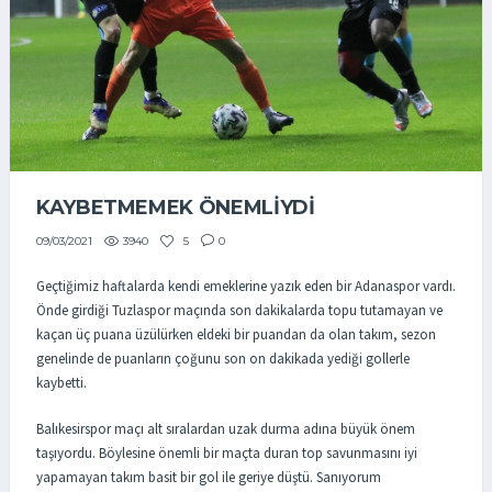
KAYBETMEMEK ÖNEMLİYDİ
3940
5
0
09/03/2021
Geçtiğimiz haftalarda kendi emeklerine yazık eden bir Adanaspor vardı.
Önde girdiği Tuzlaspor maçında son dakikalarda topu tutamayan ve
kaçan üç puana üzülürken eldeki bir puandan da olan takım, sezon
genelinde de puanların çoğunu son on dakikada yediği gollerle
kaybetti.
Balıkesirspor maçı alt sıralardan uzak durma adına büyük önem
taşıyordu. Böylesine önemli bir maçta duran top savunmasını iyi
yapamayan takım basit bir gol ile geriye düştü. Sanıyorum