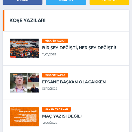
KÖŞE YAZILARI
MISAFIR YAZAR
BIR ŞEY DEĞIŞTI, HER ŞEY DEĞIŞTI!
11/01/2025
MISAFIR YAZAR
EFSANE BAŞKAN OLACAKKEN
06/10/2022
HAKAN TABAKAN
MAÇ YAZISI DEĞİL!
12/09/2022