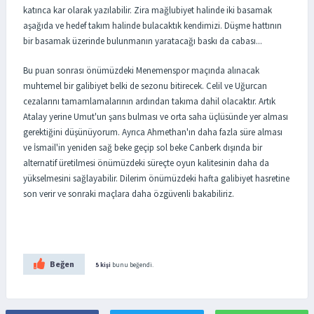
katınca kar olarak yazılabilir. Zira mağlubiyet halinde iki basamak
aşağıda ve hedef takım halinde bulacaktık kendimizi. Düşme hattının
bir basamak üzerinde bulunmanın yaratacağı baskı da cabası...
Bu puan sonrası önümüzdeki Menemenspor maçında alınacak
muhtemel bir galibiyet belki de sezonu bitirecek. Celil ve Uğurcan
cezalarını tamamlamalarının ardından takıma dahil olacaktır. Artık
Atalay yerine Umut'un şans bulması ve orta saha üçlüsünde yer alması
gerektiğini düşünüyorum. Ayrıca Ahmethan'ın daha fazla süre alması
ve İsmail'in yeniden sağ beke geçip sol beke Canberk dışında bir
alternatif üretilmesi önümüzdeki süreçte oyun kalitesinin daha da
yükselmesini sağlayabilir. Dilerim önümüzdeki hafta galibiyet hasretine
son verir ve sonraki maçlara daha özgüvenli bakabiliriz.
Beğen
5 kişi
bunu beğendi.