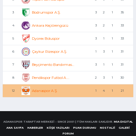
Bodrumspor A.Ş.
3
3
2
1
35
Ankara Keçiörengücü
4
3
2
1
33
Dyorex Boluspor
5
3
1
1
33
Çaykur Rizespor A.Ş.
6
1
3
1
31
Beyçimento Bandırmas...
7
3
1
1
31
Pendikspor Futbol A....
8
2
3
1
30
Adanaspor A.Ş.
12
1
4
1
21
ADANASPOR TARAFTAR MERKEZİ - SINCE 2001 | TÜM HAKLARI SAKLIDIR.
MIA DIGITAL
ANA SAYFA
HABERLER
KÖŞE YAZILARI
PUAN DURUMU
NOSTALJİ
GALERİ
FORUM