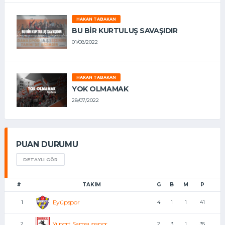
HAKAN TABAKAN
BU BİR KURTULUŞ SAVAŞIDIR
01/08/2022
HAKAN TABAKAN
YOK OLMAMAK
28/07/2022
PUAN DURUMU
DETAYLI GÖR
#
TAKIM
G
B
M
P
Eyüpspor
1
4
1
1
41
Yılport Samsunspor
2
2
3
1
35