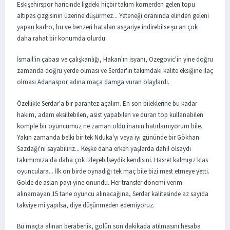
Eskişehirspor haricinde ligdeki hiçbir takım kornerden gelen topu
altıpas çizgisinin üzerine düşürmez... Yeteneği oranında elinden geleni
yapan kadro, bu ve benzeri hataları asgariye indirebilse şu an çok
daha rahat bir konumda olurdu.
İsmail'in çabası ve çalışkanlığı, Hakan'ın isyanı, Ozegovic'in yine doğru
zamanda doğru yerde olması ve Serdar'ın takımdaki kalite eksiğine ilaç
olması Adanaspor adına maça damga vuran olaylardı.
Özellikle Serdar'a bir parantez açalım. En son bileklerine bu kadar
hakim, adam eksiltebilen, asist yapabilen ve duran top kullanabilen
komple bir oyuncumuz ne zaman oldu inanın hatırlamıyorum bile.
Yakın zamanda belki bir tek Nduka'yı veya iyi gününde bir Gökhan
Sazdağı'nı sayabiliriz... Keşke daha erken yaşlarda dahil olsaydı
takımımıza da daha çok izleyebilseydik kendisini. Hasret kalmışız klas
oyunculara... İlk on birde oynadığı tek maç bile bizi mest etmeye yetti.
Golde de aslan payı yine onundu. Her transfer dönemi verim
alınamayan 15 tane oyuncu alınacağına, Serdar kalitesinde az sayıda
takviye mi yapılsa, diye düşünmeden edemiyoruz.
Bu maçta alınan beraberlik, golün son dakikada atılmasını hesaba