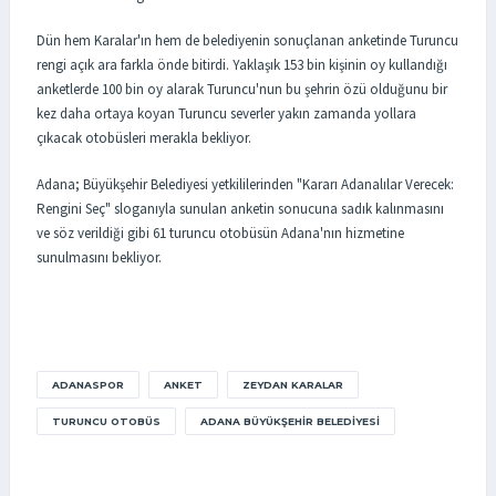
Dün hem Karalar'ın hem de belediyenin sonuçlanan anketinde Turuncu
rengi açık ara farkla önde bitirdi. Yaklaşık 153 bin kişinin oy kullandığı
anketlerde 100 bin oy alarak Turuncu'nun bu şehrin özü olduğunu bir
kez daha ortaya koyan Turuncu severler yakın zamanda yollara
çıkacak otobüsleri merakla bekliyor.
Adana; Büyükşehir Belediyesi yetkililerinden "Kararı Adanalılar Verecek:
Rengini Seç" sloganıyla sunulan anketin sonucuna sadık kalınmasını
ve söz verildiği gibi 61 turuncu otobüsün Adana'nın hizmetine
sunulmasını bekliyor.
ADANASPOR
ANKET
ZEYDAN KARALAR
TURUNCU OTOBÜS
ADANA BÜYÜKŞEHIR BELEDIYESI