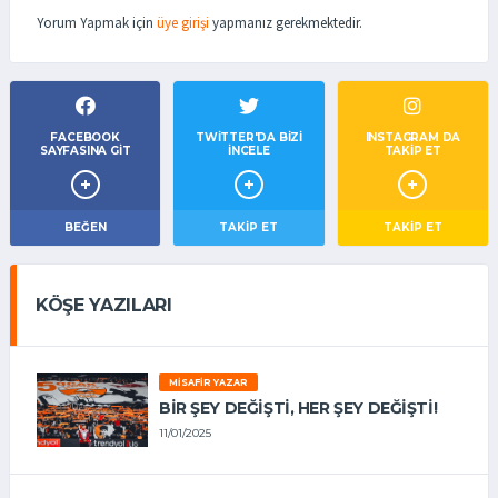
Yorum Yapmak için
üye girişi
yapmanız gerekmektedir.
FACEBOOK
TWITTER'DA BIZI
INSTAGRAM DA
SAYFASINA GIT
İNCELE
TAKİP ET
BEĞEN
TAKIP ET
TAKİP ET
KÖŞE YAZILARI
MISAFIR YAZAR
BIR ŞEY DEĞIŞTI, HER ŞEY DEĞIŞTI!
11/01/2025