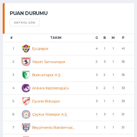
PUAN DURUMU
DETAYLI GÖR
#
TAKIM
G
B
M
P
Eyüpspor
1
4
1
1
41
Yılport Samsunspor
2
2
3
1
35
Bodrumspor A.Ş.
3
3
2
1
35
Ankara Keçiörengücü
4
3
2
1
33
Dyorex Boluspor
5
3
1
1
33
Çaykur Rizespor A.Ş.
6
1
3
1
31
Beyçimento Bandırmas...
7
3
1
1
31