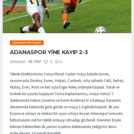
ADANASPOR HABER
ADANASPOR YINE KAYIP 2-3
2969
0
0
23/12/2020
Teknik Direktörümüz Yunus Murat Ceylan maça kalede Goran,
savunmada Donkor, Evren, Hakan, Canberk, orta sahada Celil, Serhat,
Atalay, Eren, Roni ve ileri uçta Ergin Keleş onbiriyle başladı. Tutuk ve
korkak bir oyunla başlayan Toros Kaplanlarımız, maçın henüz 7.
dakikasında Hakan Çinemre ve Evren Korkmaz'ın ortaklaşa hatasının
devamında kalesinde golü gördü ve maça 1-0 geride başladı. İlk yarı
boyunca ruhsuz ve isteksiz bir oyun ortaya koyan Adanaspor'umuzda
futbolcuların net bir taktik anlayışı olmadığı gözlendi. Devrenin böyle
bitmesi beklenirken ilk yarının uzatma dakikasında yediğimiz ikinci
golle devreyi 2-0 geride kapattık.