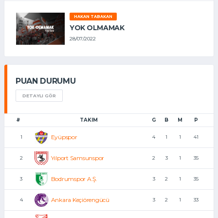
HAKAN TABAKAN
YOK OLMAMAK
28/07/2022
PUAN DURUMU
DETAYLI GÖR
#
TAKIM
G
B
M
P
Eyüpspor
1
4
1
1
41
Yılport Samsunspor
2
2
3
1
35
Bodrumspor A.Ş.
3
3
2
1
35
Ankara Keçiörengücü
4
3
2
1
33