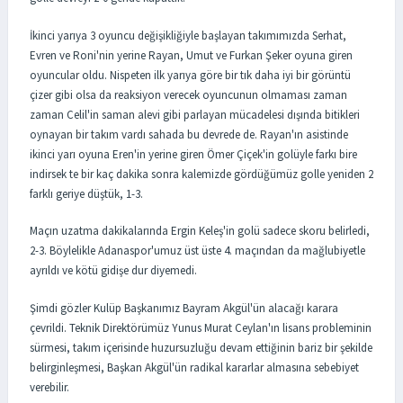
İkinci yarıya 3 oyuncu değişikliğiyle başlayan takımımızda Serhat,
Evren ve Roni'nin yerine Rayan, Umut ve Furkan Şeker oyuna giren
oyuncular oldu. Nispeten ilk yarıya göre bir tık daha iyi bir görüntü
çizer gibi olsa da reaksiyon verecek oyuncunun olmaması zaman
zaman Celil'in saman alevi gibi parlayan mücadelesi dışında bitikleri
oynayan bir takım vardı sahada bu devrede de. Rayan'ın asistinde
ikinci yarı oyuna Eren'in yerine giren Ömer Çiçek'in golüyle farkı bire
indirsek te bir kaç dakika sonra kalemizde gördüğümüz golle yeniden 2
farklı geriye düştük, 1-3.
Maçın uzatma dakikalarında Ergin Keleş'in golü sadece skoru belirledi,
2-3. Böylelikle Adanaspor'umuz üst üste 4. maçından da mağlubiyetle
ayrıldı ve kötü gidişe dur diyemedi.
Şimdi gözler Kulüp Başkanımız Bayram Akgül'ün alacağı karara
çevrildi. Teknik Direktörümüz Yunus Murat Ceylan'ın lisans probleminin
sürmesi, takım içerisinde huzursuzluğu devam ettiğinin bariz bir şekilde
belirginleşmesi, Başkan Akgül'ün radikal kararlar almasına sebebiyet
verebilir.