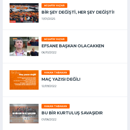
MISAFIR YAZAR
BIR ŞEY DEĞIŞTI, HER ŞEY DEĞIŞTI!
11/01/2025
MISAFIR YAZAR
EFSANE BAŞKAN OLACAKKEN
06/10/2022
HAKAN TABAKAN
MAÇ YAZISI DEĞİL!
12/09/2022
HAKAN TABAKAN
BU BİR KURTULUŞ SAVAŞIDIR
01/08/2022