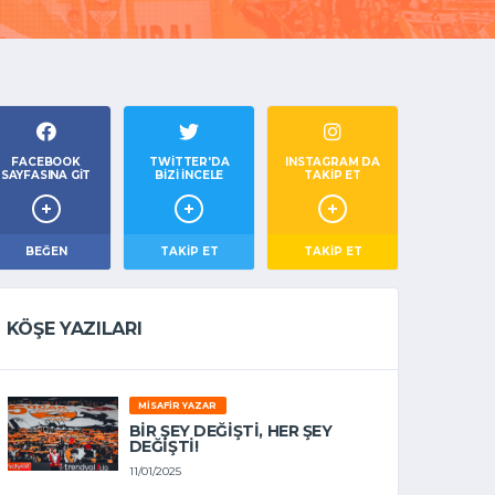
FACEBOOK
TWITTER'DA
INSTAGRAM DA
SAYFASINA GIT
BIZI İNCELE
TAKİP ET
BEĞEN
TAKIP ET
TAKİP ET
KÖŞE YAZILARI
MISAFIR YAZAR
BIR ŞEY DEĞIŞTI, HER ŞEY
DEĞIŞTI!
11/01/2025