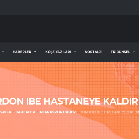
HABERLER
KÖŞE YAZILARI
NOSTALJİ
TRİBÜNSEL
DON IBE HASTANEYE KALDIR
 SAYFA
HABERLER
ADANASPOR HABER
JORDON IBE HASTANEYE KALDI