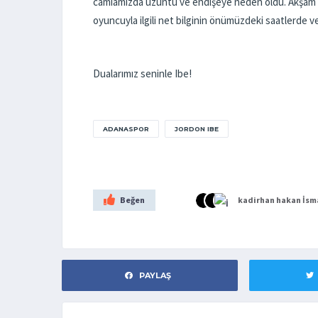
camiamızda üzüntü ve endişeye neden oldu. Akşam sa
oyuncuyla ilgili net bilginin önümüzdeki saatlerde ve
Dualarımız seninle Ibe!
ADANASPOR
JORDON IBE
Beğen
kadirhan
hakan
İsm
PAYLAŞ