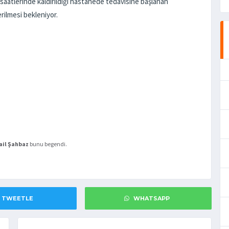
atlerinde kaldırıldığı hastanede tedavisine başlanan
rilmesi bekleniyor.
ail Şahbaz
bunu begendi.
TWEETLE
WHATSAPP