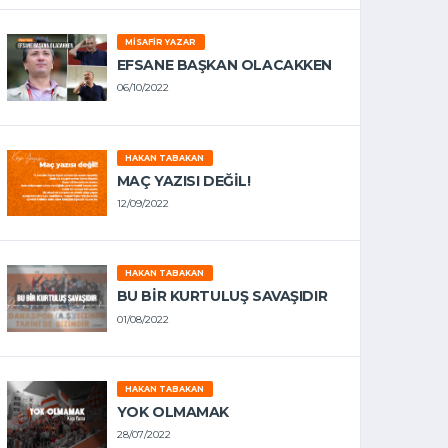
MISAFIR YAZAR
EFSANE BAŞKAN OLACAKKEN
06/10/2022
HAKAN TABAKAN
MAÇ YAZISI DEĞİL!
12/09/2022
HAKAN TABAKAN
BU BİR KURTULUŞ SAVAŞIDIR
01/08/2022
HAKAN TABAKAN
YOK OLMAMAK
28/07/2022