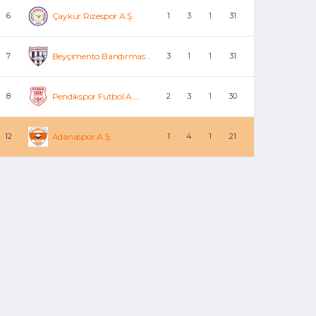
6
Çaykur Rizespor A.Ş.
1
3
1
31
7
Beyçimento Bandırmas...
3
1
1
31
8
Pendikspor Futbol A....
2
3
1
30
12
Adanaspor A.Ş.
1
4
1
21