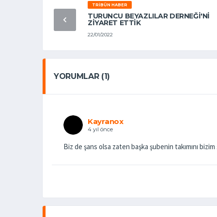
TRIBÜN HABER
TURUNCU BEYAZLILAR DERNEĞİ'Nİ
ZİYARET ETTİK
22/01/2022
YORUMLAR (1)
Kayranox
4 yıl önce
Biz de şans olsa zaten başka şubenin takımını bizim