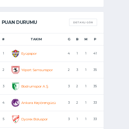
PUAN DURUMU
DETAYLI GÖR
#
TAKIM
G
B
M
P
1
Eyüpspor
4
1
1
41
2
Yılport Samsunspor
2
3
1
35
3
Bodrumspor A.Ş.
3
2
1
35
4
Ankara Keçiörengücü
3
2
1
33
5
Dyorex Boluspor
3
1
1
33