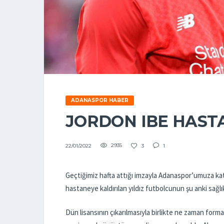
ADANASPOR HABER
JORDON IBE HAST
2935
3
1
22/01/2022
Geçtiğimiz hafta attığı imzayla Adanaspor’umuza kat
hastaneye kaldırılan yıldız futbolcunun şu anki sağ
Dün lisansının çıkarılmasıyla birlikte ne zaman forma