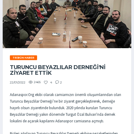
TRIBÜN HABER
TURUNCU BEYAZLILAR DERNEĞİ'Nİ
ZİYARET ETTİK
2465
4
2
22/01/2022
Adanaspor.Org ekibi olarak camiamızın önemli oluşumlarından olan
Turuncu Beyazlılar Derneği’ne bir ziyaret gerçekleştirerek, derneğe
hayırlı olsun ziyaretinde bulunduk. 2020 yılında kurulan Turuncu
Beyazlılar Derneği yakın dönemde Turgut Özal Bulvarı'nda dernek
lokalini de açarak kapılarını Adanaspor camiasına açmıştı.
Bizleri ağırlayan Turuncu Beyazlılar Derneği ekibine nezaketlerinden