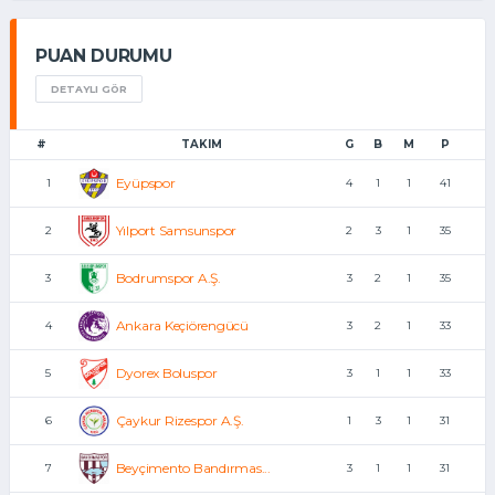
PUAN DURUMU
DETAYLI GÖR
#
TAKIM
G
B
M
P
Eyüpspor
1
4
1
1
41
Yılport Samsunspor
2
2
3
1
35
Bodrumspor A.Ş.
3
3
2
1
35
Ankara Keçiörengücü
4
3
2
1
33
Dyorex Boluspor
5
3
1
1
33
Çaykur Rizespor A.Ş.
6
1
3
1
31
Beyçimento Bandırmas...
7
3
1
1
31