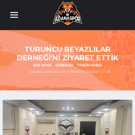
TURUNCU BEYAZLILAR
DERNEĞİ'Nİ ZİYARET ETTİK
ANA SAYFA
HABERLER
TRIBÜN HABER
TURUNCU BEYAZLILAR DERNEĞİ'Nİ ZİYARET ETTİK