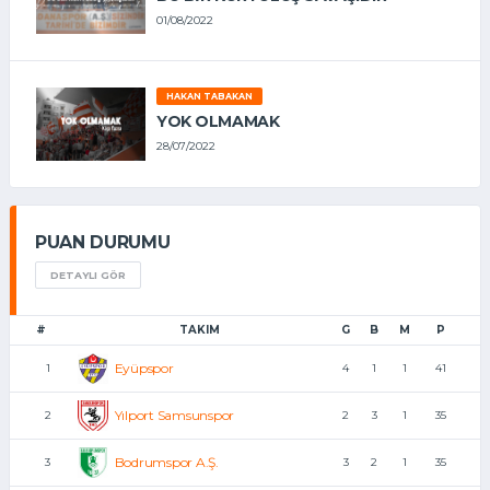
01/08/2022
HAKAN TABAKAN
YOK OLMAMAK
28/07/2022
PUAN DURUMU
DETAYLI GÖR
#
TAKIM
G
B
M
P
Eyüpspor
1
4
1
1
41
Yılport Samsunspor
2
2
3
1
35
Bodrumspor A.Ş.
3
3
2
1
35