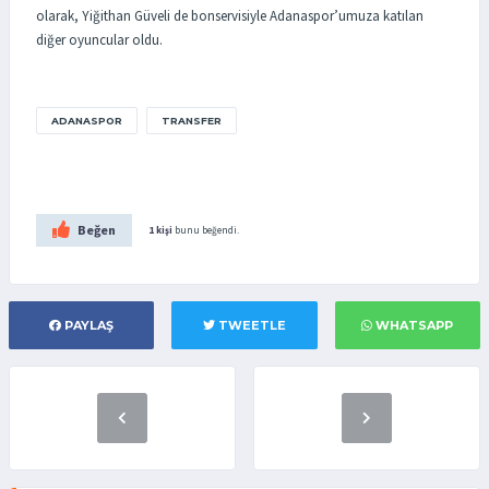
olarak, Yiğithan Güveli de bonservisiyle Adanaspor’umuza katılan
diğer oyuncular oldu.
ADANASPOR
TRANSFER
Beğen
1 kişi
bunu beğendi.
PAYLAŞ
TWEETLE
WHATSAPP