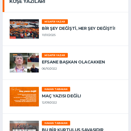
KÖŞE YAZILARI
MISAFIR YAZAR
BIR ŞEY DEĞIŞTI, HER ŞEY DEĞIŞTI!
11/01/2025
MISAFIR YAZAR
EFSANE BAŞKAN OLACAKKEN
06/10/2022
HAKAN TABAKAN
MAÇ YAZISI DEĞİL!
12/09/2022
HAKAN TABAKAN
BU BİR KURTULUŞ SAVAŞIDIR