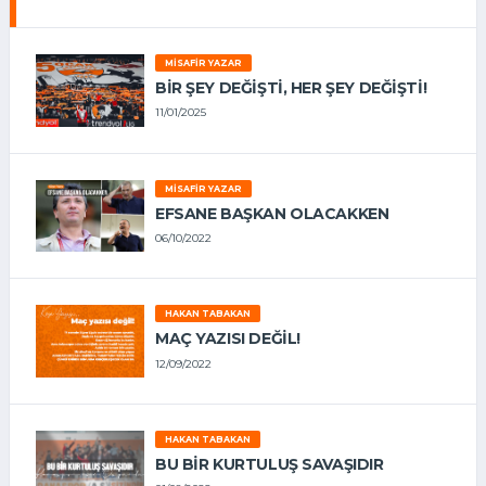
MISAFIR YAZAR
BIR ŞEY DEĞIŞTI, HER ŞEY DEĞIŞTI!
11/01/2025
MISAFIR YAZAR
EFSANE BAŞKAN OLACAKKEN
06/10/2022
HAKAN TABAKAN
MAÇ YAZISI DEĞİL!
12/09/2022
HAKAN TABAKAN
BU BİR KURTULUŞ SAVAŞIDIR