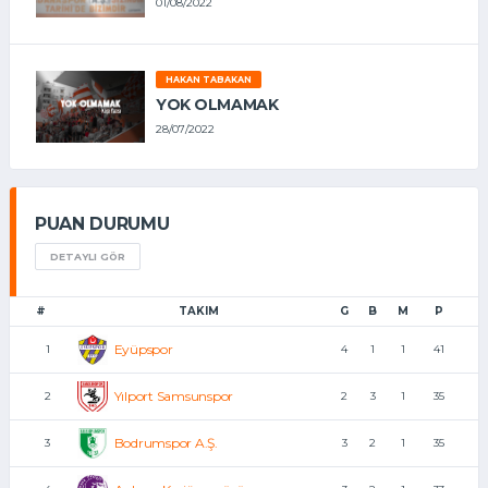
01/08/2022
HAKAN TABAKAN
YOK OLMAMAK
28/07/2022
PUAN DURUMU
DETAYLI GÖR
#
TAKIM
G
B
M
P
Eyüpspor
1
4
1
1
41
Yılport Samsunspor
2
2
3
1
35
Bodrumspor A.Ş.
3
3
2
1
35