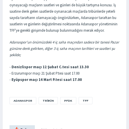
oynayacağı maçların saatleri ve günleri de büyük tartışma konusu. İş
saatine denk gelen saatlerde oynanacak maçlarda tribünlerde yeterli
sayıda taraftarın olamayacağı öngörülürken, Adanaspor taraftarı bu
saatlerin ve günlerin değiştirilmesi noktasında Adanaspor yönetiminin
TFF'ye gerekli girişimde bulunup bulunmadığını merak ediyor.
Adanaspor'un önümüzdeki 4 iç saha maçından sadece bir tanesi Pazar
gününe denk gelirken, diğer 3 iç saha maçının tarihleri ve saatleri şu
şekilde;
-
Denizlispor maçı 12 Şubat C.tesi saat 13.30
- Erzurumspor maçı 21 Şubat P.tesi saat 17.00
-
Eyüpspor maçı 14 Mart P.tesi saat 17.00
ADANASPOR
TRIBÜN
PFDK
TFF