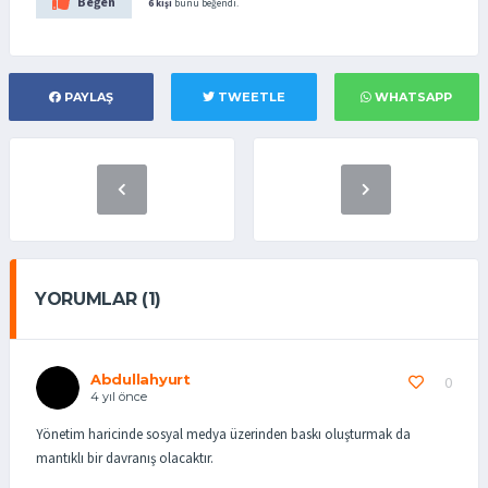
Beğen
6 kişi
bunu beğendi.
PAYLAŞ
TWEETLE
WHATSAPP
YORUMLAR (1)
Abdullahyurt
0
4 yıl önce
Yönetim haricinde sosyal medya üzerinden baskı oluşturmak da
mantıklı bir davranış olacaktır.