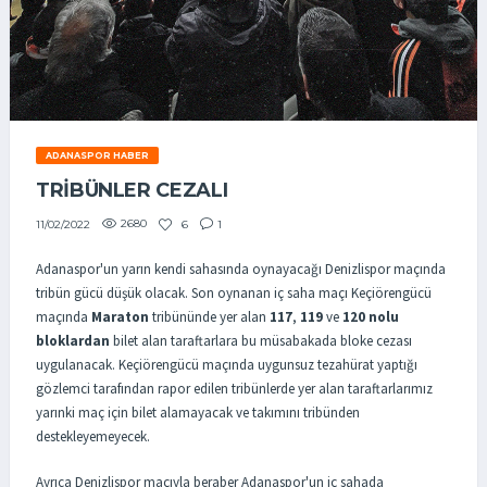
ADANASPOR HABER
TRİBÜNLER CEZALI
2680
6
1
11/02/2022
Adanaspor'un yarın kendi sahasında oynayacağı Denizlispor maçında
tribün gücü düşük olacak. Son oynanan iç saha maçı Keçiörengücü
maçında
Maraton
tribününde yer alan
117
,
119
ve
120
nolu
bloklardan
bilet alan taraftarlara bu müsabakada bloke cezası
uygulanacak. Keçiörengücü maçında uygunsuz tezahürat yaptığı
gözlemci tarafından rapor edilen tribünlerde yer alan taraftarlarımız
yarınki maç için bilet alamayacak ve takımını tribünden
destekleyemeyecek.
Ayrıca Denizlispor maçıyla beraber Adanaspor'un iç sahada