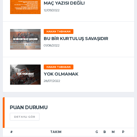
MAÇ YAZISI DEĞİL!
12/09/2022
HAKAN TABAKAN
BU BİR KURTULUŞ SAVAŞIDIR
01/08/2022
HAKAN TABAKAN
YOK OLMAMAK
28/07/2022
PUAN DURUMU
DETAYLI GÖR
#
TAKIM
G
B
M
P