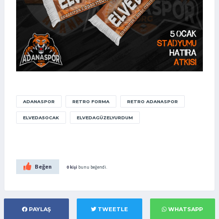
ADANASPOR
RETRO FORMA
RETRO ADANASPOR
ELVEDA5OCAK
ELVEDAGÜZELYURDUM
Beğen
0 kişi
bunu beğendi.
PAYLAŞ
TWEETLE
WHATSAPP