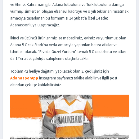
ve Ahmet Kahraman gibi Adana futboluna ve Türk futboluna damga
vurmuş isimlerden oluşan efsanevi kadroyu ve o yılı tekrar anımsatmak
amacıyla tasarlanan bu formamızı 14 Şubat'a özel 14 adet
Adanaspor'luya ulaştıracağız.
İkinci ve üçüncü ürünlerimiz ise mabedimiz, evimiz ve yurdumuz olan
Adana 5 Ocak Stadı'na veda amacıyla yaptırılan hatıra atkılar ve
tshirtleri olacak. "Elveda Güzel Yurdum" temalı 5 Ocak tshirtü ve atkısı
da 14'er adet çekilişle sahiplerine ulaştırılacaktır.
Toplam 42 hediye dağıtımı yapılacak olan 3. çekilişimiz için
AdanasporApp
instagram sayfamızı takibe alabilir ve ilgili post
altından çekilişe katılabilirsiniz.