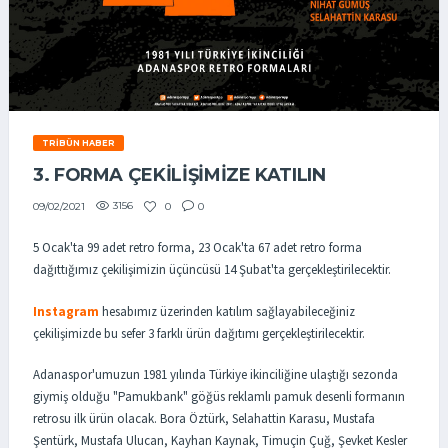
TRIBÜN HABER
3. FORMA ÇEKİLİŞİMİZE KATILIN
3156
0
0
09/02/2021
5 Ocak'ta 99 adet retro forma, 23 Ocak'ta 67 adet retro forma
dağıttığımız çekilişimizin üçüncüsü 14 Şubat'ta gerçekleştirilecektir.
Instagram
hesabımız üzerinden katılım sağlayabileceğiniz
çekilişimizde bu sefer 3 farklı ürün dağıtımı gerçekleştirilecektir.
Adanaspor'umuzun 1981 yılında Türkiye ikinciliğine ulaştığı sezonda
giymiş olduğu "Pamukbank" göğüs reklamlı pamuk desenli formanın
retrosu ilk ürün olacak. Bora Öztürk, Selahattin Karasu, Mustafa
Şentürk, Mustafa Ulucan, Kayhan Kaynak, Timuçin Çuğ, Şevket Kesler