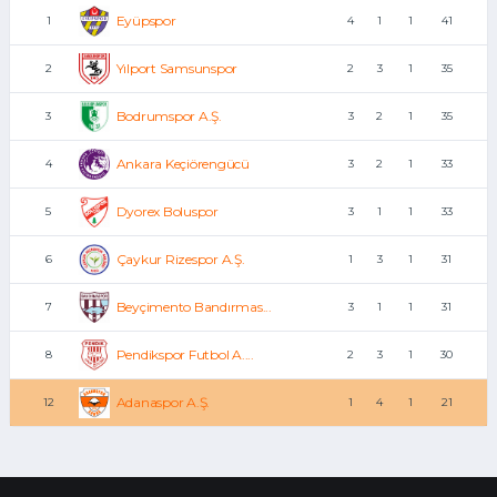
Eyüpspor
1
4
1
1
41
Yılport Samsunspor
2
2
3
1
35
Bodrumspor A.Ş.
3
3
2
1
35
Ankara Keçiörengücü
4
3
2
1
33
Dyorex Boluspor
5
3
1
1
33
Çaykur Rizespor A.Ş.
6
1
3
1
31
Beyçimento Bandırmas...
7
3
1
1
31
Pendikspor Futbol A....
8
2
3
1
30
Adanaspor A.Ş.
12
1
4
1
21