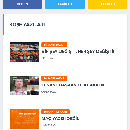
BEĞEN
TAKIP ET
TAKİP ET
KÖŞE YAZILARI
MISAFIR YAZAR
BIR ŞEY DEĞIŞTI, HER ŞEY DEĞIŞTI!
11/01/2025
MISAFIR YAZAR
EFSANE BAŞKAN OLACAKKEN
06/10/2022
HAKAN TABAKAN
MAÇ YAZISI DEĞİL!
12/09/2022