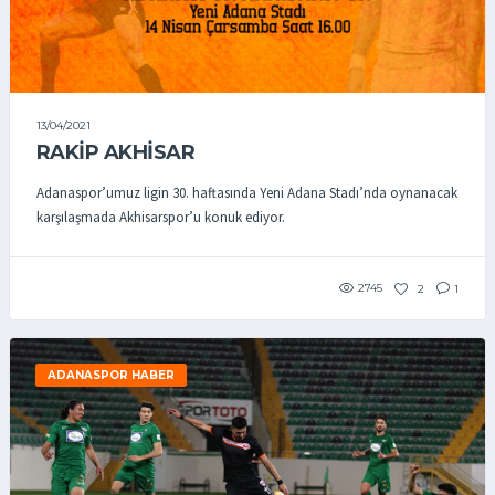
13/04/2021
RAKİP AKHİSAR
Adanaspor’umuz ligin 30. haftasında Yeni Adana Stadı’nda oynanacak
karşılaşmada Akhisarspor’u konuk ediyor.
2745
2
1
ADANASPOR HABER