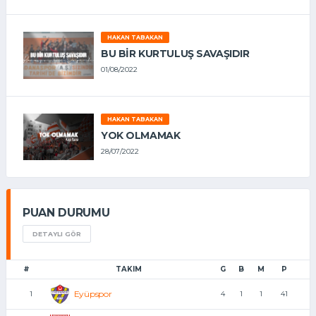
HAKAN TABAKAN
BU BİR KURTULUŞ SAVAŞIDIR
01/08/2022
HAKAN TABAKAN
YOK OLMAMAK
28/07/2022
PUAN DURUMU
DETAYLI GÖR
#
TAKIM
G
B
M
P
Eyüpspor
1
4
1
1
41