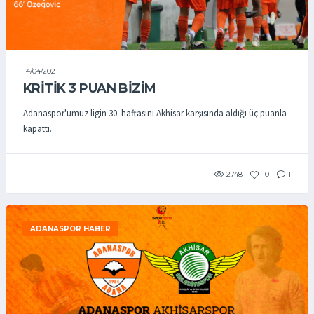
14/04/2021
KRİTİK 3 PUAN BİZİM
Adanaspor'umuz ligin 30. haftasını Akhisar karşısında aldığı üç puanla
kapattı.
2748
0
1
ADANASPOR HABER