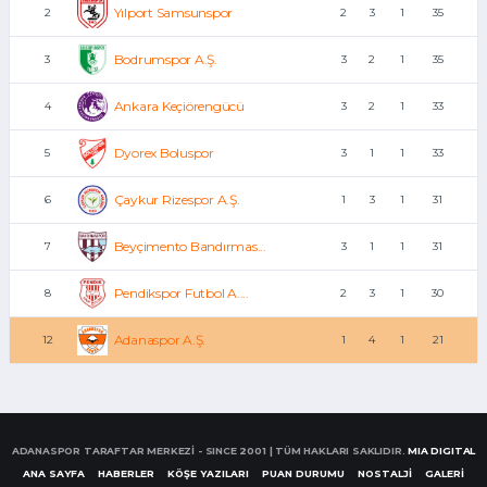
Yılport Samsunspor
2
2
3
1
35
Bodrumspor A.Ş.
3
3
2
1
35
Ankara Keçiörengücü
4
3
2
1
33
Dyorex Boluspor
5
3
1
1
33
Çaykur Rizespor A.Ş.
6
1
3
1
31
Beyçimento Bandırmas...
7
3
1
1
31
Pendikspor Futbol A....
8
2
3
1
30
Adanaspor A.Ş.
12
1
4
1
21
ADANASPOR TARAFTAR MERKEZİ - SINCE 2001 | TÜM HAKLARI SAKLIDIR.
MIA DIGITAL
ANA SAYFA
HABERLER
KÖŞE YAZILARI
PUAN DURUMU
NOSTALJİ
GALERİ