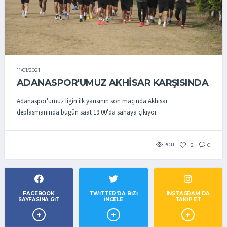
11/01/2021
ADANASPOR'UMUZ AKHİSAR KARŞISINDA
Adanaspor'umuz ligin ilk yarısının son maçında Akhisar
deplasmanında bugün saat 19.00'da sahaya çıkıyor.
3011
2
0
FACEBOOK
TWITTER'DA BIZI
INSTAGRAM DA
SAYFASINA GIT
İNCELE
TAKİP ET