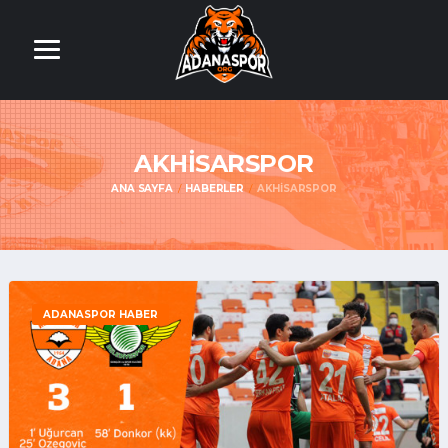
AKHISARSPOR
ANA SAYFA
HABERLER
AKHISARSPOR
ADANASPOR HABER