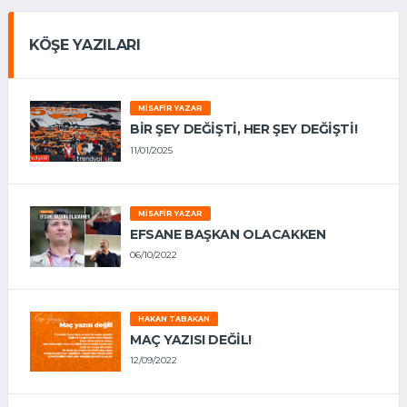
KÖŞE YAZILARI
MISAFIR YAZAR
BIR ŞEY DEĞIŞTI, HER ŞEY DEĞIŞTI!
11/01/2025
MISAFIR YAZAR
EFSANE BAŞKAN OLACAKKEN
06/10/2022
HAKAN TABAKAN
MAÇ YAZISI DEĞİL!
12/09/2022