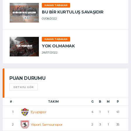
HAKAN TABAKAN
BU BİR KURTULUŞ SAVAŞIDIR
01/08/2022
HAKAN TABAKAN
YOK OLMAMAK
28/07/2022
PUAN DURUMU
DETAYLI GÖR
#
TAKIM
G
B
M
P
Eyüpspor
1
4
1
1
41
Yılport Samsunspor
2
2
3
1
35