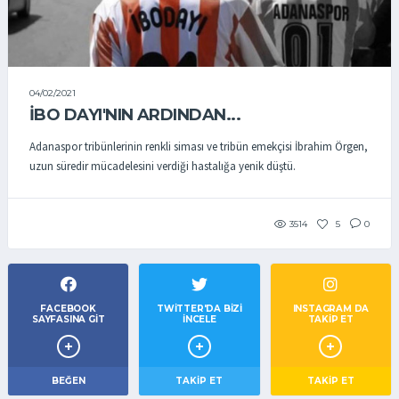
04/02/2021
İBO DAYI'NIN ARDINDAN...
Adanaspor tribünlerinin renkli siması ve tribün emekçisi İbrahim Örgen,
uzun süredir mücadelesini verdiği hastalığa yenik düştü.
3514
5
0
FACEBOOK
TWITTER'DA BIZI
INSTAGRAM DA
SAYFASINA GIT
İNCELE
TAKİP ET
BEĞEN
TAKIP ET
TAKİP ET