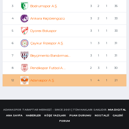
Bodrumspor A.Ş.
3
3
2
1
35
Ankara Keçiörengücü
4
3
2
1
33
Dyorex Boluspor
5
3
1
1
33
Çaykur Rizespor A.Ş.
6
1
3
1
31
Beyçimento Bandırmas...
7
3
1
1
31
Pendikspor Futbol A....
8
2
3
1
30
Adanaspor A.Ş.
12
1
4
1
21
ADANASPOR TARAFTAR MERKEZİ - SINCE 2001 | TÜM HAKLARI SAKLIDIR.
MIA DIGITAL
ANA SAYFA
HABERLER
KÖŞE YAZILARI
PUAN DURUMU
NOSTALJİ
GALERİ
FORUM